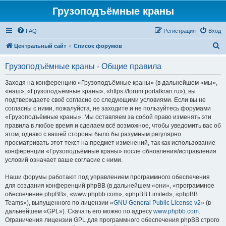
Грузоподъёмные краны
FAQ
Регистрация
Вход
П
Центральный сайт
Список форумов
о
Грузоподъёмные краны - Общие правила
и
с
Заходя на конференцию «Грузоподъёмные краны» (в дальнейшем «мы»,
«наш», «Грузоподъёмные краны», «https://forum.portalkran.ru»), вы
к
подтверждаете своё согласие со следующими условиями. Если вы не
согласны с ними, пожалуйста, не заходите и не пользуйтесь форумами
«Грузоподъёмные краны». Мы оставляем за собой право изменять эти
правила в любое время и сделаем всё возможное, чтобы уведомить вас об
этом, однако с вашей стороны было бы разумным регулярно
просматривать этот текст на предмет изменений, так как использование
конференции «Грузоподъёмные краны» после обновления/исправления
условий означает ваше согласие с ними.
Наши форумы работают под управлением программного обеспечения
для создания конференций phpBB (в дальнейшем «они», «программное
обеспечение phpBB», «www.phpbb.com», «phpBB Limited», «phpBB
Teams»), выпущенного по лицензии «
GNU General Public License v2
» (в
дальнейшем «GPL»). Скачать его можно по адресу
www.phpbb.com
.
Ограничения лицензии GPL для программного обеспечения phpBB строго