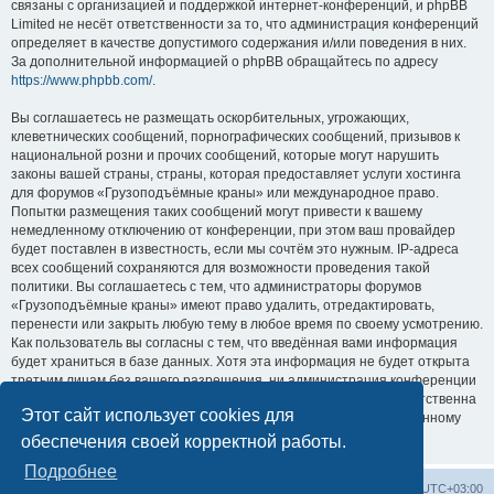
связаны с организацией и поддержкой интернет-конференций, и phpBB
Limited не несёт ответственности за то, что администрация конференций
определяет в качестве допустимого содержания и/или поведения в них.
За дополнительной информацией о phpBB обращайтесь по адресу
https://www.phpbb.com/
.
Вы соглашаетесь не размещать оскорбительных, угрожающих,
клеветнических сообщений, порнографических сообщений, призывов к
национальной розни и прочих сообщений, которые могут нарушить
законы вашей страны, страны, которая предоставляет услуги хостинга
для форумов «Грузоподъёмные краны» или международное право.
Попытки размещения таких сообщений могут привести к вашему
немедленному отключению от конференции, при этом ваш провайдер
будет поставлен в известность, если мы сочтём это нужным. IP-адреса
всех сообщений сохраняются для возможности проведения такой
политики. Вы соглашаетесь с тем, что администраторы форумов
«Грузоподъёмные краны» имеют право удалить, отредактировать,
перенести или закрыть любую тему в любое время по своему усмотрению.
Как пользователь вы согласны с тем, что введённая вами информация
будет храниться в базе данных. Хотя эта информация не будет открыта
третьим лицам без вашего разрешения, ни администрация конференции
«Грузоподъёмные краны», ни phpBB Limited не может быть ответственна
Этот сайт использует cookies для
за действия хакеров, которые могут привести к несанкционированному
доступу к ней.
обеспечения своей корректной работы.
Подробнее
Центральный сайт
Список форумов
Часовой пояс:
UTC+03:00