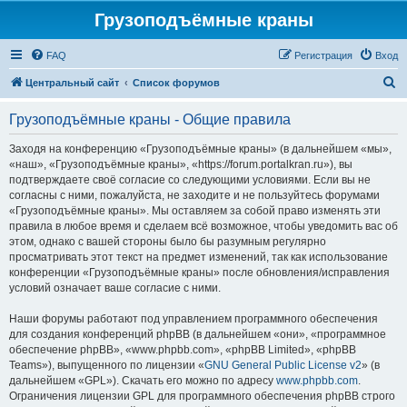
Грузоподъёмные краны
FAQ
Регистрация
Вход
П
Центральный сайт
Список форумов
о
Грузоподъёмные краны - Общие правила
и
с
Заходя на конференцию «Грузоподъёмные краны» (в дальнейшем «мы»,
«наш», «Грузоподъёмные краны», «https://forum.portalkran.ru»), вы
к
подтверждаете своё согласие со следующими условиями. Если вы не
согласны с ними, пожалуйста, не заходите и не пользуйтесь форумами
«Грузоподъёмные краны». Мы оставляем за собой право изменять эти
правила в любое время и сделаем всё возможное, чтобы уведомить вас об
этом, однако с вашей стороны было бы разумным регулярно
просматривать этот текст на предмет изменений, так как использование
конференции «Грузоподъёмные краны» после обновления/исправления
условий означает ваше согласие с ними.
Наши форумы работают под управлением программного обеспечения
для создания конференций phpBB (в дальнейшем «они», «программное
обеспечение phpBB», «www.phpbb.com», «phpBB Limited», «phpBB
Teams»), выпущенного по лицензии «
GNU General Public License v2
» (в
дальнейшем «GPL»). Скачать его можно по адресу
www.phpbb.com
.
Ограничения лицензии GPL для программного обеспечения phpBB строго