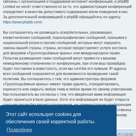
связаны с организацией и поддержкой интернет-конференций, и phpBB
Limited не несёт ответственности за то, что администрация конференций
определяет в качестве допустимого содержания и/или поведения в них.
За дополнительной информацией о phpBB обращайтесь по адресу
https://www.phpbb.com/
.
Вы соглашаетесь не размещать оскорбительных, угрожающих,
клеветнических сообщений, порнографических сообщений, призывов к
национальной розни и прочих сообщений, которые могут нарушить
законы вашей страны, страны, которая предоставляет услуги хостинга
для форумов «Грузоподъёмные краны» или международное право.
Попытки размещения таких сообщений могут привести к вашему
немедленному отключению от конференции, при этом ваш провайдер
будет поставлен в известность, если мы сочтём это нужным. IP-адреса
всех сообщений сохраняются для возможности проведения такой
политики. Вы соглашаетесь с тем, что администраторы форумов
«Грузоподъёмные краны» имеют право удалить, отредактировать,
перенести или закрыть любую тему в любое время по своему усмотрению.
Как пользователь вы согласны с тем, что введённая вами информация
будет храниться в базе данных. Хотя эта информация не будет открыта
третьим лицам без вашего разрешения, ни администрация конференции
«Грузоподъёмные краны», ни phpBB Limited не может быть ответственна
Этот сайт использует cookies для
за действия хакеров, которые могут привести к несанкционированному
доступу к ней.
обеспечения своей корректной работы.
Подробнее
Центральный сайт
Список форумов
Часовой пояс:
UTC+03:00