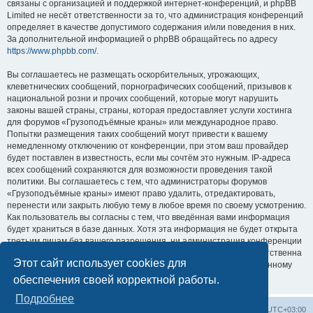
связаны с организацией и поддержкой интернет-конференций, и phpBB
Limited не несёт ответственности за то, что администрация конференций
определяет в качестве допустимого содержания и/или поведения в них.
За дополнительной информацией о phpBB обращайтесь по адресу
https://www.phpbb.com/
.
Вы соглашаетесь не размещать оскорбительных, угрожающих,
клеветнических сообщений, порнографических сообщений, призывов к
национальной розни и прочих сообщений, которые могут нарушить
законы вашей страны, страны, которая предоставляет услуги хостинга
для форумов «Грузоподъёмные краны» или международное право.
Попытки размещения таких сообщений могут привести к вашему
немедленному отключению от конференции, при этом ваш провайдер
будет поставлен в известность, если мы сочтём это нужным. IP-адреса
всех сообщений сохраняются для возможности проведения такой
политики. Вы соглашаетесь с тем, что администраторы форумов
«Грузоподъёмные краны» имеют право удалить, отредактировать,
перенести или закрыть любую тему в любое время по своему усмотрению.
Как пользователь вы согласны с тем, что введённая вами информация
будет храниться в базе данных. Хотя эта информация не будет открыта
третьим лицам без вашего разрешения, ни администрация конференции
«Грузоподъёмные краны», ни phpBB Limited не может быть ответственна
Этот сайт использует cookies для
за действия хакеров, которые могут привести к несанкционированному
доступу к ней.
обеспечения своей корректной работы.
Подробнее
Центральный сайт
Список форумов
Часовой пояс:
UTC+03:00