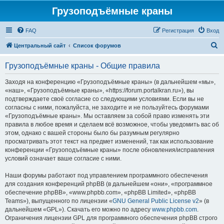
Грузоподъёмные краны
FAQ
Регистрация
Вход
П
Центральный сайт
Список форумов
о
Грузоподъёмные краны - Общие правила
и
с
Заходя на конференцию «Грузоподъёмные краны» (в дальнейшем «мы»,
«наш», «Грузоподъёмные краны», «https://forum.portalkran.ru»), вы
к
подтверждаете своё согласие со следующими условиями. Если вы не
согласны с ними, пожалуйста, не заходите и не пользуйтесь форумами
«Грузоподъёмные краны». Мы оставляем за собой право изменять эти
правила в любое время и сделаем всё возможное, чтобы уведомить вас об
этом, однако с вашей стороны было бы разумным регулярно
просматривать этот текст на предмет изменений, так как использование
конференции «Грузоподъёмные краны» после обновления/исправления
условий означает ваше согласие с ними.
Наши форумы работают под управлением программного обеспечения
для создания конференций phpBB (в дальнейшем «они», «программное
обеспечение phpBB», «www.phpbb.com», «phpBB Limited», «phpBB
Teams»), выпущенного по лицензии «
GNU General Public License v2
» (в
дальнейшем «GPL»). Скачать его можно по адресу
www.phpbb.com
.
Ограничения лицензии GPL для программного обеспечения phpBB строго