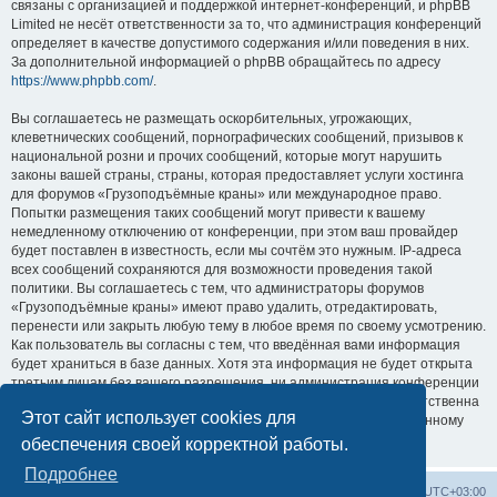
связаны с организацией и поддержкой интернет-конференций, и phpBB
Limited не несёт ответственности за то, что администрация конференций
определяет в качестве допустимого содержания и/или поведения в них.
За дополнительной информацией о phpBB обращайтесь по адресу
https://www.phpbb.com/
.
Вы соглашаетесь не размещать оскорбительных, угрожающих,
клеветнических сообщений, порнографических сообщений, призывов к
национальной розни и прочих сообщений, которые могут нарушить
законы вашей страны, страны, которая предоставляет услуги хостинга
для форумов «Грузоподъёмные краны» или международное право.
Попытки размещения таких сообщений могут привести к вашему
немедленному отключению от конференции, при этом ваш провайдер
будет поставлен в известность, если мы сочтём это нужным. IP-адреса
всех сообщений сохраняются для возможности проведения такой
политики. Вы соглашаетесь с тем, что администраторы форумов
«Грузоподъёмные краны» имеют право удалить, отредактировать,
перенести или закрыть любую тему в любое время по своему усмотрению.
Как пользователь вы согласны с тем, что введённая вами информация
будет храниться в базе данных. Хотя эта информация не будет открыта
третьим лицам без вашего разрешения, ни администрация конференции
«Грузоподъёмные краны», ни phpBB Limited не может быть ответственна
Этот сайт использует cookies для
за действия хакеров, которые могут привести к несанкционированному
доступу к ней.
обеспечения своей корректной работы.
Подробнее
Центральный сайт
Список форумов
Часовой пояс:
UTC+03:00