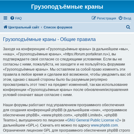
Грузоподъёмные краны
FAQ
Регистрация
Вход
П
Центральный сайт
Список форумов
о
Грузоподъёмные краны - Общие правила
и
с
Заходя на конференцию «Грузоподъёмные краны» (в дальнейшем «мы»,
«наш», «Грузоподъёмные краны», «https://forum.portalkran.ru»), вы
к
подтверждаете своё согласие со следующими условиями. Если вы не
согласны с ними, пожалуйста, не заходите и не пользуйтесь форумами
«Грузоподъёмные краны». Мы оставляем за собой право изменять эти
правила в любое время и сделаем всё возможное, чтобы уведомить вас об
этом, однако с вашей стороны было бы разумным регулярно
просматривать этот текст на предмет изменений, так как использование
конференции «Грузоподъёмные краны» после обновления/исправления
условий означает ваше согласие с ними.
Наши форумы работают под управлением программного обеспечения
для создания конференций phpBB (в дальнейшем «они», «программное
обеспечение phpBB», «www.phpbb.com», «phpBB Limited», «phpBB
Teams»), выпущенного по лицензии «
GNU General Public License v2
» (в
дальнейшем «GPL»). Скачать его можно по адресу
www.phpbb.com
.
Ограничения лицензии GPL для программного обеспечения phpBB строго