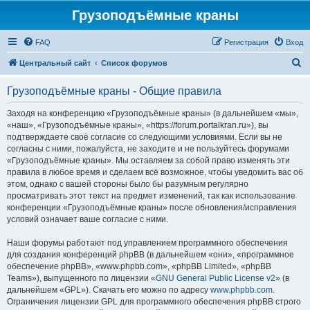
Грузоподъёмные краны
FAQ
Регистрация
Вход
П
Центральный сайт
Список форумов
о
Грузоподъёмные краны - Общие правила
и
с
Заходя на конференцию «Грузоподъёмные краны» (в дальнейшем «мы»,
«наш», «Грузоподъёмные краны», «https://forum.portalkran.ru»), вы
к
подтверждаете своё согласие со следующими условиями. Если вы не
согласны с ними, пожалуйста, не заходите и не пользуйтесь форумами
«Грузоподъёмные краны». Мы оставляем за собой право изменять эти
правила в любое время и сделаем всё возможное, чтобы уведомить вас об
этом, однако с вашей стороны было бы разумным регулярно
просматривать этот текст на предмет изменений, так как использование
конференции «Грузоподъёмные краны» после обновления/исправления
условий означает ваше согласие с ними.
Наши форумы работают под управлением программного обеспечения
для создания конференций phpBB (в дальнейшем «они», «программное
обеспечение phpBB», «www.phpbb.com», «phpBB Limited», «phpBB
Teams»), выпущенного по лицензии «
GNU General Public License v2
» (в
дальнейшем «GPL»). Скачать его можно по адресу
www.phpbb.com
.
Ограничения лицензии GPL для программного обеспечения phpBB строго