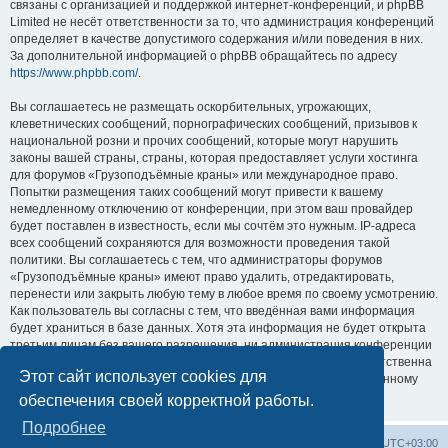
связаны с организацией и поддержкой интернет-конференций, и phpBB
Limited не несёт ответственности за то, что администрация конференций
определяет в качестве допустимого содержания и/или поведения в них.
За дополнительной информацией о phpBB обращайтесь по адресу
https://www.phpbb.com/
.
Вы соглашаетесь не размещать оскорбительных, угрожающих,
клеветнических сообщений, порнографических сообщений, призывов к
национальной розни и прочих сообщений, которые могут нарушить
законы вашей страны, страны, которая предоставляет услуги хостинга
для форумов «Грузоподъёмные краны» или международное право.
Попытки размещения таких сообщений могут привести к вашему
немедленному отключению от конференции, при этом ваш провайдер
будет поставлен в известность, если мы сочтём это нужным. IP-адреса
всех сообщений сохраняются для возможности проведения такой
политики. Вы соглашаетесь с тем, что администраторы форумов
«Грузоподъёмные краны» имеют право удалить, отредактировать,
перенести или закрыть любую тему в любое время по своему усмотрению.
Как пользователь вы согласны с тем, что введённая вами информация
будет храниться в базе данных. Хотя эта информация не будет открыта
третьим лицам без вашего разрешения, ни администрация конференции
«Грузоподъёмные краны», ни phpBB Limited не может быть ответственна
Этот сайт использует cookies для
за действия хакеров, которые могут привести к несанкционированному
доступу к ней.
обеспечения своей корректной работы.
Подробнее
Центральный сайт
Список форумов
Часовой пояс:
UTC+03:00