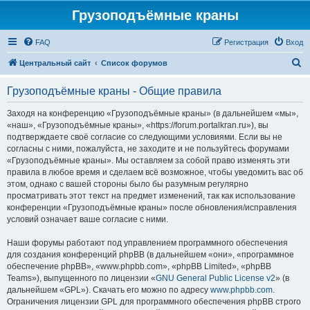
Грузоподъёмные краны
FAQ
Регистрация
Вход
П
Центральный сайт
Список форумов
о
Грузоподъёмные краны - Общие правила
и
с
Заходя на конференцию «Грузоподъёмные краны» (в дальнейшем «мы»,
«наш», «Грузоподъёмные краны», «https://forum.portalkran.ru»), вы
к
подтверждаете своё согласие со следующими условиями. Если вы не
согласны с ними, пожалуйста, не заходите и не пользуйтесь форумами
«Грузоподъёмные краны». Мы оставляем за собой право изменять эти
правила в любое время и сделаем всё возможное, чтобы уведомить вас об
этом, однако с вашей стороны было бы разумным регулярно
просматривать этот текст на предмет изменений, так как использование
конференции «Грузоподъёмные краны» после обновления/исправления
условий означает ваше согласие с ними.
Наши форумы работают под управлением программного обеспечения
для создания конференций phpBB (в дальнейшем «они», «программное
обеспечение phpBB», «www.phpbb.com», «phpBB Limited», «phpBB
Teams»), выпущенного по лицензии «
GNU General Public License v2
» (в
дальнейшем «GPL»). Скачать его можно по адресу
www.phpbb.com
.
Ограничения лицензии GPL для программного обеспечения phpBB строго