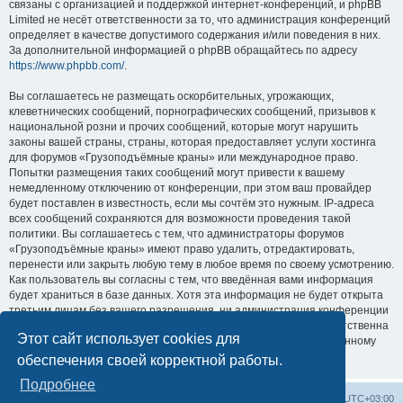
связаны с организацией и поддержкой интернет-конференций, и phpBB
Limited не несёт ответственности за то, что администрация конференций
определяет в качестве допустимого содержания и/или поведения в них.
За дополнительной информацией о phpBB обращайтесь по адресу
https://www.phpbb.com/
.
Вы соглашаетесь не размещать оскорбительных, угрожающих,
клеветнических сообщений, порнографических сообщений, призывов к
национальной розни и прочих сообщений, которые могут нарушить
законы вашей страны, страны, которая предоставляет услуги хостинга
для форумов «Грузоподъёмные краны» или международное право.
Попытки размещения таких сообщений могут привести к вашему
немедленному отключению от конференции, при этом ваш провайдер
будет поставлен в известность, если мы сочтём это нужным. IP-адреса
всех сообщений сохраняются для возможности проведения такой
политики. Вы соглашаетесь с тем, что администраторы форумов
«Грузоподъёмные краны» имеют право удалить, отредактировать,
перенести или закрыть любую тему в любое время по своему усмотрению.
Как пользователь вы согласны с тем, что введённая вами информация
будет храниться в базе данных. Хотя эта информация не будет открыта
третьим лицам без вашего разрешения, ни администрация конференции
«Грузоподъёмные краны», ни phpBB Limited не может быть ответственна
Этот сайт использует cookies для
за действия хакеров, которые могут привести к несанкционированному
доступу к ней.
обеспечения своей корректной работы.
Подробнее
Центральный сайт
Список форумов
Часовой пояс:
UTC+03:00