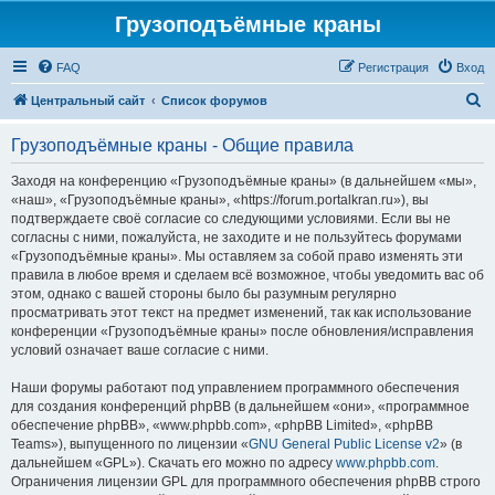
Грузоподъёмные краны
FAQ
Регистрация
Вход
П
Центральный сайт
Список форумов
о
Грузоподъёмные краны - Общие правила
и
с
Заходя на конференцию «Грузоподъёмные краны» (в дальнейшем «мы»,
«наш», «Грузоподъёмные краны», «https://forum.portalkran.ru»), вы
к
подтверждаете своё согласие со следующими условиями. Если вы не
согласны с ними, пожалуйста, не заходите и не пользуйтесь форумами
«Грузоподъёмные краны». Мы оставляем за собой право изменять эти
правила в любое время и сделаем всё возможное, чтобы уведомить вас об
этом, однако с вашей стороны было бы разумным регулярно
просматривать этот текст на предмет изменений, так как использование
конференции «Грузоподъёмные краны» после обновления/исправления
условий означает ваше согласие с ними.
Наши форумы работают под управлением программного обеспечения
для создания конференций phpBB (в дальнейшем «они», «программное
обеспечение phpBB», «www.phpbb.com», «phpBB Limited», «phpBB
Teams»), выпущенного по лицензии «
GNU General Public License v2
» (в
дальнейшем «GPL»). Скачать его можно по адресу
www.phpbb.com
.
Ограничения лицензии GPL для программного обеспечения phpBB строго