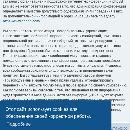
связаны с организацией и поддержкой интернет-конференций, и phpBB
Limited не несёт ответственности за то, что администрация конференций
определяет в качестве допустимого содержания и/или поведения в них.
За дополнительной информацией о phpBB обращайтесь по адресу
https://www.phpbb.com/
.
Вы соглашаетесь не размещать оскорбительных, угрожающих,
клеветнических сообщений, порнографических сообщений, призывов к
национальной розни и прочих сообщений, которые могут нарушить
законы вашей страны, страны, которая предоставляет услуги хостинга
для форумов «Грузоподъёмные краны» или международное право.
Попытки размещения таких сообщений могут привести к вашему
немедленному отключению от конференции, при этом ваш провайдер
будет поставлен в известность, если мы сочтём это нужным. IP-адреса
всех сообщений сохраняются для возможности проведения такой
политики. Вы соглашаетесь с тем, что администраторы форумов
«Грузоподъёмные краны» имеют право удалить, отредактировать,
перенести или закрыть любую тему в любое время по своему усмотрению.
Как пользователь вы согласны с тем, что введённая вами информация
будет храниться в базе данных. Хотя эта информация не будет открыта
третьим лицам без вашего разрешения, ни администрация конференции
«Грузоподъёмные краны», ни phpBB Limited не может быть ответственна
Этот сайт использует cookies для
за действия хакеров, которые могут привести к несанкционированному
доступу к ней.
обеспечения своей корректной работы.
Подробнее
Центральный сайт
Список форумов
Часовой пояс:
UTC+03:00