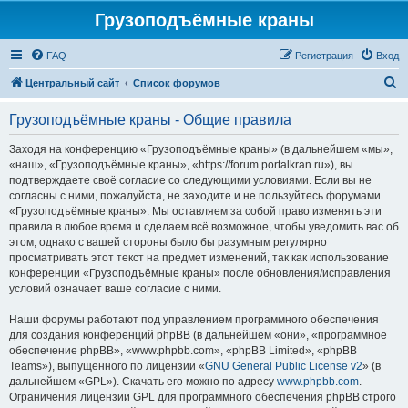
Грузоподъёмные краны
FAQ
Регистрация
Вход
П
Центральный сайт
Список форумов
о
Грузоподъёмные краны - Общие правила
и
с
Заходя на конференцию «Грузоподъёмные краны» (в дальнейшем «мы»,
«наш», «Грузоподъёмные краны», «https://forum.portalkran.ru»), вы
к
подтверждаете своё согласие со следующими условиями. Если вы не
согласны с ними, пожалуйста, не заходите и не пользуйтесь форумами
«Грузоподъёмные краны». Мы оставляем за собой право изменять эти
правила в любое время и сделаем всё возможное, чтобы уведомить вас об
этом, однако с вашей стороны было бы разумным регулярно
просматривать этот текст на предмет изменений, так как использование
конференции «Грузоподъёмные краны» после обновления/исправления
условий означает ваше согласие с ними.
Наши форумы работают под управлением программного обеспечения
для создания конференций phpBB (в дальнейшем «они», «программное
обеспечение phpBB», «www.phpbb.com», «phpBB Limited», «phpBB
Teams»), выпущенного по лицензии «
GNU General Public License v2
» (в
дальнейшем «GPL»). Скачать его можно по адресу
www.phpbb.com
.
Ограничения лицензии GPL для программного обеспечения phpBB строго