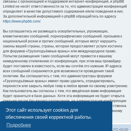
связаны с организацией и поддержкой интернет-конференций, и phpBB
Limited не несёт ответственности за то, что администрация конференций
определяет в качестве допустимого содержания и/или поведения в них.
За дополнительной информацией о phpBB обращайтесь по адресу
https://www.phpbb.com/
.
Вы соглашаетесь не размещать оскорбительных, угрожающих,
клеветнических сообщений, порнографических сообщений, призывов к
национальной розни и прочих сообщений, которые могут нарушить
законы вашей страны, страны, которая предоставляет услуги хостинга
для форумов «Грузоподъёмные краны» или международное право.
Попытки размещения таких сообщений могут привести к вашему
немедленному отключению от конференции, при этом ваш провайдер
будет поставлен в известность, если мы сочтём это нужным. IP-адреса
всех сообщений сохраняются для возможности проведения такой
политики. Вы соглашаетесь с тем, что администраторы форумов
«Грузоподъёмные краны» имеют право удалить, отредактировать,
перенести или закрыть любую тему в любое время по своему усмотрению.
Как пользователь вы согласны с тем, что введённая вами информация
будет храниться в базе данных. Хотя эта информация не будет открыта
третьим лицам без вашего разрешения, ни администрация конференции
«Грузоподъёмные краны», ни phpBB Limited не может быть ответственна
Этот сайт использует cookies для
за действия хакеров, которые могут привести к несанкционированному
доступу к ней.
обеспечения своей корректной работы.
Подробнее
Центральный сайт
Список форумов
Часовой пояс:
UTC+03:00