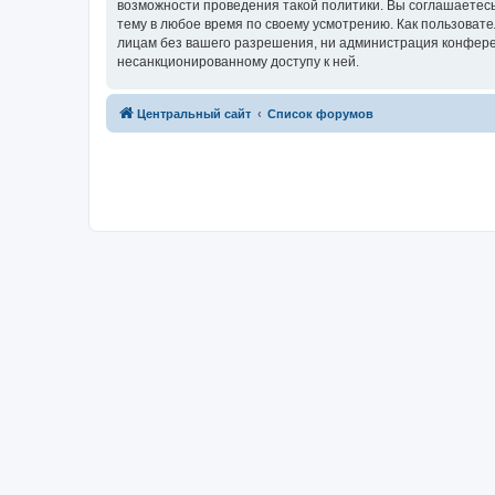
возможности проведения такой политики. Вы соглашаетес
тему в любое время по своему усмотрению. Как пользовате
лицам без вашего разрешения, ни администрация конферен
несанкционированному доступу к ней.
Центральный сайт
Список форумов