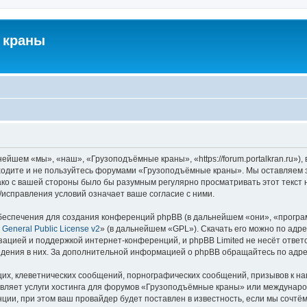
 краны
йшем «мы», «наш», «Грузоподъёмные краны», «https://forum.portalkran.ru»)
заходите и не пользуйтесь форумами «Грузоподъёмные краны». Мы оставляем з
ако с вашей стороны было бы разумным регулярно просматривать этот текст 
справления условий означает ваше согласие с ними.
еспечения для создания конференций phpBB (в дальнейшем «они», «програ
General Public License v2
» (в дальнейшем «GPL»). Скачать его можно по адр
зацией и поддержкой интернет-конференций, и phpBB Limited не несёт ответ
ведения в них. За дополнительной информацией о phpBB обращайтесь по адр
их, клеветнических сообщений, порнографических сообщений, призывов к на
авляет услуги хостинга для форумов «Грузоподъёмные краны» или междунар
ии, при этом ваш провайдер будет поставлен в известность, если мы сочтём