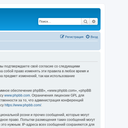
Поиск
Расширенный по
Регистрация
Вход
, вы подтверждаете своё согласие со следующими
а собой право изменять эти правила в любое время и
на предмет изменений, так как использование
ммное обеспечение phpBB», «www.phpbb.com», «phpBB
есу
www.phpbb.com
. Ограничения лицензии GPL для
ственности за то, что администрация конференций
есу
https://www.phpbb.com/
.
циональной розни и прочих сообщений, которые могут
одное право. Попытки размещения таких сообщений могут
 это нужным. IP-адреса всех сообщений сохраняются для