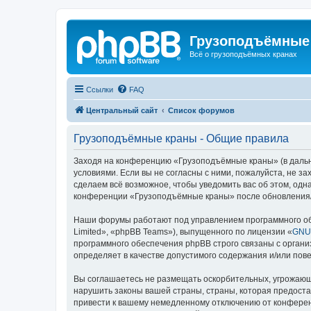
Грузоподъёмные
Всё о грузоподъёмных кранах
Ссылки
FAQ
Центральный сайт
Список форумов
Грузоподъёмные краны - Общие правила
Заходя на конференцию «Грузоподъёмные краны» (в дальне
условиями. Если вы не согласны с ними, пожалуйста, не 
сделаем всё возможное, чтобы уведомить вас об этом, одн
конференции «Грузоподъёмные краны» после обновления/и
Наши форумы работают под управлением программного об
Limited», «phpBB Teams»), выпущенного по лицензии «
GNU 
программного обеспечения phpBB строго связаны с органи
определяет в качестве допустимого содержания и/или по
Вы соглашаетесь не размещать оскорбительных, угрожающ
нарушить законы вашей страны, страны, которая предост
привести к вашему немедленному отключению от конференц