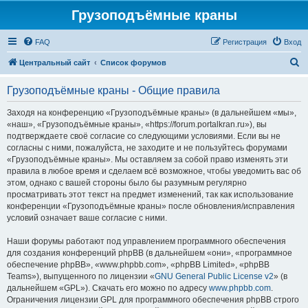
Грузоподъёмные краны
FAQ
Регистрация
Вход
П
Центральный сайт
Список форумов
о
Грузоподъёмные краны - Общие правила
и
с
Заходя на конференцию «Грузоподъёмные краны» (в дальнейшем «мы»,
«наш», «Грузоподъёмные краны», «https://forum.portalkran.ru»), вы
к
подтверждаете своё согласие со следующими условиями. Если вы не
согласны с ними, пожалуйста, не заходите и не пользуйтесь форумами
«Грузоподъёмные краны». Мы оставляем за собой право изменять эти
правила в любое время и сделаем всё возможное, чтобы уведомить вас об
этом, однако с вашей стороны было бы разумным регулярно
просматривать этот текст на предмет изменений, так как использование
конференции «Грузоподъёмные краны» после обновления/исправления
условий означает ваше согласие с ними.
Наши форумы работают под управлением программного обеспечения
для создания конференций phpBB (в дальнейшем «они», «программное
обеспечение phpBB», «www.phpbb.com», «phpBB Limited», «phpBB
Teams»), выпущенного по лицензии «
GNU General Public License v2
» (в
дальнейшем «GPL»). Скачать его можно по адресу
www.phpbb.com
.
Ограничения лицензии GPL для программного обеспечения phpBB строго