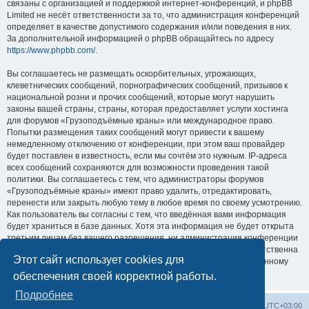
связаны с организацией и поддержкой интернет-конференций, и phpBB
Limited не несёт ответственности за то, что администрация конференций
определяет в качестве допустимого содержания и/или поведения в них.
За дополнительной информацией о phpBB обращайтесь по адресу
https://www.phpbb.com/
.
Вы соглашаетесь не размещать оскорбительных, угрожающих,
клеветнических сообщений, порнографических сообщений, призывов к
национальной розни и прочих сообщений, которые могут нарушить
законы вашей страны, страны, которая предоставляет услуги хостинга
для форумов «Грузоподъёмные краны» или международное право.
Попытки размещения таких сообщений могут привести к вашему
немедленному отключению от конференции, при этом ваш провайдер
будет поставлен в известность, если мы сочтём это нужным. IP-адреса
всех сообщений сохраняются для возможности проведения такой
политики. Вы соглашаетесь с тем, что администраторы форумов
«Грузоподъёмные краны» имеют право удалить, отредактировать,
перенести или закрыть любую тему в любое время по своему усмотрению.
Как пользователь вы согласны с тем, что введённая вами информация
будет храниться в базе данных. Хотя эта информация не будет открыта
третьим лицам без вашего разрешения, ни администрация конференции
«Грузоподъёмные краны», ни phpBB Limited не может быть ответственна
Этот сайт использует cookies для
за действия хакеров, которые могут привести к несанкционированному
доступу к ней.
обеспечения своей корректной работы.
Подробнее
Центральный сайт
Список форумов
Часовой пояс:
UTC+03:00