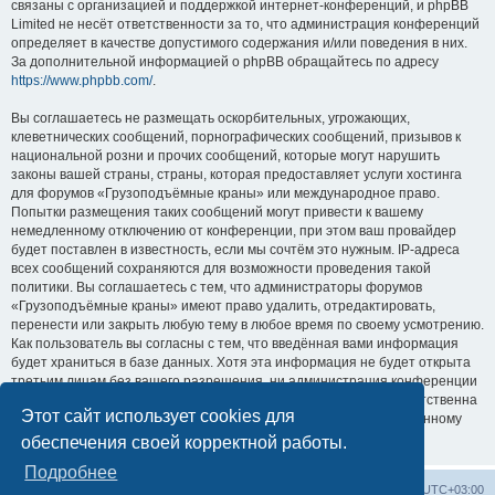
связаны с организацией и поддержкой интернет-конференций, и phpBB
Limited не несёт ответственности за то, что администрация конференций
определяет в качестве допустимого содержания и/или поведения в них.
За дополнительной информацией о phpBB обращайтесь по адресу
https://www.phpbb.com/
.
Вы соглашаетесь не размещать оскорбительных, угрожающих,
клеветнических сообщений, порнографических сообщений, призывов к
национальной розни и прочих сообщений, которые могут нарушить
законы вашей страны, страны, которая предоставляет услуги хостинга
для форумов «Грузоподъёмные краны» или международное право.
Попытки размещения таких сообщений могут привести к вашему
немедленному отключению от конференции, при этом ваш провайдер
будет поставлен в известность, если мы сочтём это нужным. IP-адреса
всех сообщений сохраняются для возможности проведения такой
политики. Вы соглашаетесь с тем, что администраторы форумов
«Грузоподъёмные краны» имеют право удалить, отредактировать,
перенести или закрыть любую тему в любое время по своему усмотрению.
Как пользователь вы согласны с тем, что введённая вами информация
будет храниться в базе данных. Хотя эта информация не будет открыта
третьим лицам без вашего разрешения, ни администрация конференции
«Грузоподъёмные краны», ни phpBB Limited не может быть ответственна
Этот сайт использует cookies для
за действия хакеров, которые могут привести к несанкционированному
доступу к ней.
обеспечения своей корректной работы.
Подробнее
Центральный сайт
Список форумов
Часовой пояс:
UTC+03:00