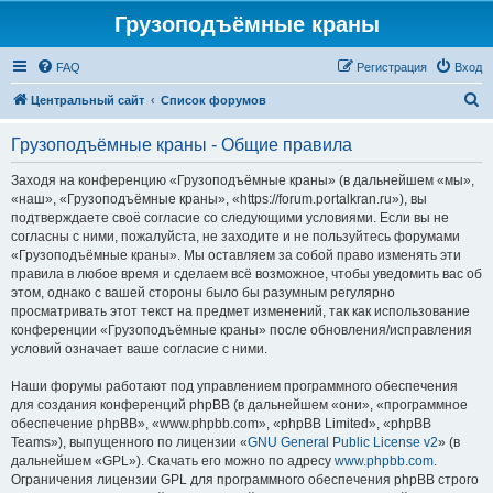
Грузоподъёмные краны
FAQ
Регистрация
Вход
П
Центральный сайт
Список форумов
о
Грузоподъёмные краны - Общие правила
и
с
Заходя на конференцию «Грузоподъёмные краны» (в дальнейшем «мы»,
«наш», «Грузоподъёмные краны», «https://forum.portalkran.ru»), вы
к
подтверждаете своё согласие со следующими условиями. Если вы не
согласны с ними, пожалуйста, не заходите и не пользуйтесь форумами
«Грузоподъёмные краны». Мы оставляем за собой право изменять эти
правила в любое время и сделаем всё возможное, чтобы уведомить вас об
этом, однако с вашей стороны было бы разумным регулярно
просматривать этот текст на предмет изменений, так как использование
конференции «Грузоподъёмные краны» после обновления/исправления
условий означает ваше согласие с ними.
Наши форумы работают под управлением программного обеспечения
для создания конференций phpBB (в дальнейшем «они», «программное
обеспечение phpBB», «www.phpbb.com», «phpBB Limited», «phpBB
Teams»), выпущенного по лицензии «
GNU General Public License v2
» (в
дальнейшем «GPL»). Скачать его можно по адресу
www.phpbb.com
.
Ограничения лицензии GPL для программного обеспечения phpBB строго