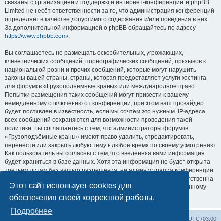
связаны с организацией и поддержкой интернет-конференций, и phpBB
Limited не несёт ответственности за то, что администрация конференций
определяет в качестве допустимого содержания и/или поведения в них.
За дополнительной информацией о phpBB обращайтесь по адресу
https://www.phpbb.com/
.
Вы соглашаетесь не размещать оскорбительных, угрожающих,
клеветнических сообщений, порнографических сообщений, призывов к
национальной розни и прочих сообщений, которые могут нарушить
законы вашей страны, страны, которая предоставляет услуги хостинга
для форумов «Грузоподъёмные краны» или международное право.
Попытки размещения таких сообщений могут привести к вашему
немедленному отключению от конференции, при этом ваш провайдер
будет поставлен в известность, если мы сочтём это нужным. IP-адреса
всех сообщений сохраняются для возможности проведения такой
политики. Вы соглашаетесь с тем, что администраторы форумов
«Грузоподъёмные краны» имеют право удалить, отредактировать,
перенести или закрыть любую тему в любое время по своему усмотрению.
Как пользователь вы согласны с тем, что введённая вами информация
будет храниться в базе данных. Хотя эта информация не будет открыта
третьим лицам без вашего разрешения, ни администрация конференции
«Грузоподъёмные краны», ни phpBB Limited не может быть ответственна
Этот сайт использует cookies для
за действия хакеров, которые могут привести к несанкционированному
доступу к ней.
обеспечения своей корректной работы.
Подробнее
Центральный сайт
Список форумов
Часовой пояс:
UTC+03:00