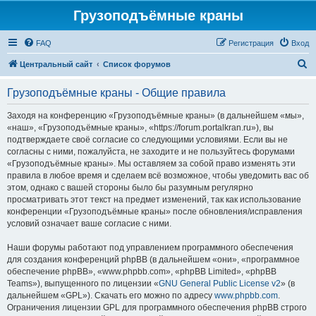
Грузоподъёмные краны
FAQ
Регистрация
Вход
П
Центральный сайт
Список форумов
о
Грузоподъёмные краны - Общие правила
и
с
Заходя на конференцию «Грузоподъёмные краны» (в дальнейшем «мы»,
«наш», «Грузоподъёмные краны», «https://forum.portalkran.ru»), вы
к
подтверждаете своё согласие со следующими условиями. Если вы не
согласны с ними, пожалуйста, не заходите и не пользуйтесь форумами
«Грузоподъёмные краны». Мы оставляем за собой право изменять эти
правила в любое время и сделаем всё возможное, чтобы уведомить вас об
этом, однако с вашей стороны было бы разумным регулярно
просматривать этот текст на предмет изменений, так как использование
конференции «Грузоподъёмные краны» после обновления/исправления
условий означает ваше согласие с ними.
Наши форумы работают под управлением программного обеспечения
для создания конференций phpBB (в дальнейшем «они», «программное
обеспечение phpBB», «www.phpbb.com», «phpBB Limited», «phpBB
Teams»), выпущенного по лицензии «
GNU General Public License v2
» (в
дальнейшем «GPL»). Скачать его можно по адресу
www.phpbb.com
.
Ограничения лицензии GPL для программного обеспечения phpBB строго