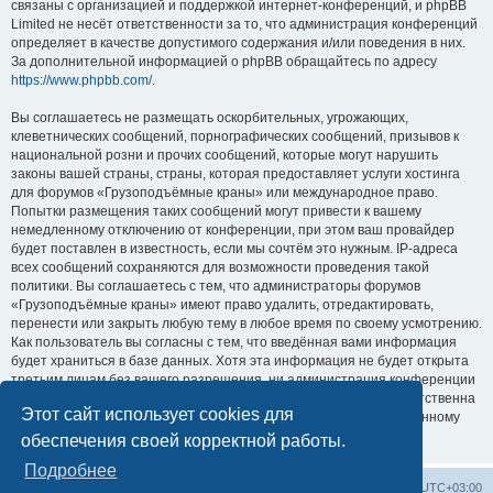
связаны с организацией и поддержкой интернет-конференций, и phpBB
Limited не несёт ответственности за то, что администрация конференций
определяет в качестве допустимого содержания и/или поведения в них.
За дополнительной информацией о phpBB обращайтесь по адресу
https://www.phpbb.com/
.
Вы соглашаетесь не размещать оскорбительных, угрожающих,
клеветнических сообщений, порнографических сообщений, призывов к
национальной розни и прочих сообщений, которые могут нарушить
законы вашей страны, страны, которая предоставляет услуги хостинга
для форумов «Грузоподъёмные краны» или международное право.
Попытки размещения таких сообщений могут привести к вашему
немедленному отключению от конференции, при этом ваш провайдер
будет поставлен в известность, если мы сочтём это нужным. IP-адреса
всех сообщений сохраняются для возможности проведения такой
политики. Вы соглашаетесь с тем, что администраторы форумов
«Грузоподъёмные краны» имеют право удалить, отредактировать,
перенести или закрыть любую тему в любое время по своему усмотрению.
Как пользователь вы согласны с тем, что введённая вами информация
будет храниться в базе данных. Хотя эта информация не будет открыта
третьим лицам без вашего разрешения, ни администрация конференции
«Грузоподъёмные краны», ни phpBB Limited не может быть ответственна
Этот сайт использует cookies для
за действия хакеров, которые могут привести к несанкционированному
доступу к ней.
обеспечения своей корректной работы.
Подробнее
Центральный сайт
Список форумов
Часовой пояс:
UTC+03:00