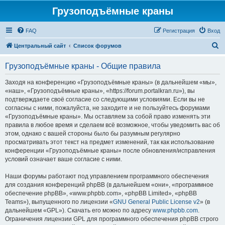
Грузоподъёмные краны
FAQ
Регистрация
Вход
П
Центральный сайт
Список форумов
о
Грузоподъёмные краны - Общие правила
и
с
Заходя на конференцию «Грузоподъёмные краны» (в дальнейшем «мы»,
«наш», «Грузоподъёмные краны», «https://forum.portalkran.ru»), вы
к
подтверждаете своё согласие со следующими условиями. Если вы не
согласны с ними, пожалуйста, не заходите и не пользуйтесь форумами
«Грузоподъёмные краны». Мы оставляем за собой право изменять эти
правила в любое время и сделаем всё возможное, чтобы уведомить вас об
этом, однако с вашей стороны было бы разумным регулярно
просматривать этот текст на предмет изменений, так как использование
конференции «Грузоподъёмные краны» после обновления/исправления
условий означает ваше согласие с ними.
Наши форумы работают под управлением программного обеспечения
для создания конференций phpBB (в дальнейшем «они», «программное
обеспечение phpBB», «www.phpbb.com», «phpBB Limited», «phpBB
Teams»), выпущенного по лицензии «
GNU General Public License v2
» (в
дальнейшем «GPL»). Скачать его можно по адресу
www.phpbb.com
.
Ограничения лицензии GPL для программного обеспечения phpBB строго