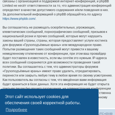
связаны с организацией и поддержкой интернет-конференций, и phpBB
Limited не несёт ответственности за то, что администрация конференций
определяет в качестве допустимого содержания и/или поведения в них.
За дополнительной информацией о phpBB обращайтесь по адресу
https://www.phpbb.com/
.
Вы соглашаетесь не размещать оскорбительных, угрожающих,
клеветнических сообщений, порнографических сообщений, призывов к
национальной розни и прочих сообщений, которые могут нарушить
законы вашей страны, страны, которая предоставляет услуги хостинга
для форумов «Грузоподъёмные краны» или международное право.
Попытки размещения таких сообщений могут привести к вашему
немедленному отключению от конференции, при этом ваш провайдер
будет поставлен в известность, если мы сочтём это нужным. IP-адреса
всех сообщений сохраняются для возможности проведения такой
политики. Вы соглашаетесь с тем, что администраторы форумов
«Грузоподъёмные краны» имеют право удалить, отредактировать,
перенести или закрыть любую тему в любое время по своему усмотрению.
Как пользователь вы согласны с тем, что введённая вами информация
будет храниться в базе данных. Хотя эта информация не будет открыта
третьим лицам без вашего разрешения, ни администрация конференции
«Грузоподъёмные краны», ни phpBB Limited не может быть ответственна
Этот сайт использует cookies для
за действия хакеров, которые могут привести к несанкционированному
доступу к ней.
обеспечения своей корректной работы.
Подробнее
Центральный сайт
Список форумов
Часовой пояс:
UTC+03:00