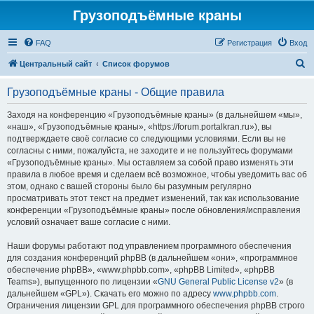
Грузоподъёмные краны
FAQ
Регистрация
Вход
П
Центральный сайт
Список форумов
о
Грузоподъёмные краны - Общие правила
и
с
Заходя на конференцию «Грузоподъёмные краны» (в дальнейшем «мы»,
«наш», «Грузоподъёмные краны», «https://forum.portalkran.ru»), вы
к
подтверждаете своё согласие со следующими условиями. Если вы не
согласны с ними, пожалуйста, не заходите и не пользуйтесь форумами
«Грузоподъёмные краны». Мы оставляем за собой право изменять эти
правила в любое время и сделаем всё возможное, чтобы уведомить вас об
этом, однако с вашей стороны было бы разумным регулярно
просматривать этот текст на предмет изменений, так как использование
конференции «Грузоподъёмные краны» после обновления/исправления
условий означает ваше согласие с ними.
Наши форумы работают под управлением программного обеспечения
для создания конференций phpBB (в дальнейшем «они», «программное
обеспечение phpBB», «www.phpbb.com», «phpBB Limited», «phpBB
Teams»), выпущенного по лицензии «
GNU General Public License v2
» (в
дальнейшем «GPL»). Скачать его можно по адресу
www.phpbb.com
.
Ограничения лицензии GPL для программного обеспечения phpBB строго