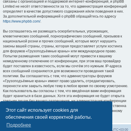
связаны с организацией и поддержкой интернет-конференций, и phpBB
Limited не несёт ответственности за то, что администрация конференций
определяет в качестве допустимого содержания и/или поведения в них.
За дополнительной информацией о phpBB обращайтесь по адресу
https://www.phpbb.com/
.
Вы соглашаетесь не размещать оскорбительных, угрожающих,
клеветнических сообщений, порнографических сообщений, призывов к
национальной розни и прочих сообщений, которые могут нарушить
законы вашей страны, страны, которая предоставляет услуги хостинга
для форумов «Грузоподъёмные краны» или международное право.
Попытки размещения таких сообщений могут привести к вашему
немедленному отключению от конференции, при этом ваш провайдер
будет поставлен в известность, если мы сочтём это нужным. IP-адреса
всех сообщений сохраняются для возможности проведения такой
политики. Вы соглашаетесь с тем, что администраторы форумов
«Грузоподъёмные краны» имеют право удалить, отредактировать,
перенести или закрыть любую тему в любое время по своему усмотрению.
Как пользователь вы согласны с тем, что введённая вами информация
будет храниться в базе данных. Хотя эта информация не будет открыта
третьим лицам без вашего разрешения, ни администрация конференции
«Грузоподъёмные краны», ни phpBB Limited не может быть ответственна
Этот сайт использует cookies для
за действия хакеров, которые могут привести к несанкционированному
доступу к ней.
обеспечения своей корректной работы.
Подробнее
Центральный сайт
Список форумов
Часовой пояс:
UTC+03:00