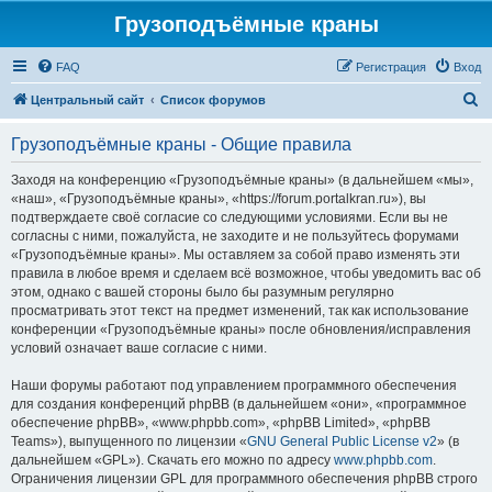
Грузоподъёмные краны
FAQ
Регистрация
Вход
П
Центральный сайт
Список форумов
о
Грузоподъёмные краны - Общие правила
и
с
Заходя на конференцию «Грузоподъёмные краны» (в дальнейшем «мы»,
«наш», «Грузоподъёмные краны», «https://forum.portalkran.ru»), вы
к
подтверждаете своё согласие со следующими условиями. Если вы не
согласны с ними, пожалуйста, не заходите и не пользуйтесь форумами
«Грузоподъёмные краны». Мы оставляем за собой право изменять эти
правила в любое время и сделаем всё возможное, чтобы уведомить вас об
этом, однако с вашей стороны было бы разумным регулярно
просматривать этот текст на предмет изменений, так как использование
конференции «Грузоподъёмные краны» после обновления/исправления
условий означает ваше согласие с ними.
Наши форумы работают под управлением программного обеспечения
для создания конференций phpBB (в дальнейшем «они», «программное
обеспечение phpBB», «www.phpbb.com», «phpBB Limited», «phpBB
Teams»), выпущенного по лицензии «
GNU General Public License v2
» (в
дальнейшем «GPL»). Скачать его можно по адресу
www.phpbb.com
.
Ограничения лицензии GPL для программного обеспечения phpBB строго