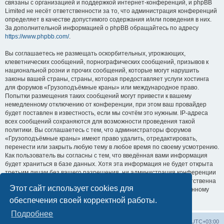
связаны с организацией и поддержкой интернет-конференций, и phpBB
Limited не несёт ответственности за то, что администрация конференций
определяет в качестве допустимого содержания и/или поведения в них.
За дополнительной информацией о phpBB обращайтесь по адресу
https://www.phpbb.com/
.
Вы соглашаетесь не размещать оскорбительных, угрожающих,
клеветнических сообщений, порнографических сообщений, призывов к
национальной розни и прочих сообщений, которые могут нарушить
законы вашей страны, страны, которая предоставляет услуги хостинга
для форумов «Грузоподъёмные краны» или международное право.
Попытки размещения таких сообщений могут привести к вашему
немедленному отключению от конференции, при этом ваш провайдер
будет поставлен в известность, если мы сочтём это нужным. IP-адреса
всех сообщений сохраняются для возможности проведения такой
политики. Вы соглашаетесь с тем, что администраторы форумов
«Грузоподъёмные краны» имеют право удалить, отредактировать,
перенести или закрыть любую тему в любое время по своему усмотрению.
Как пользователь вы согласны с тем, что введённая вами информация
будет храниться в базе данных. Хотя эта информация не будет открыта
третьим лицам без вашего разрешения, ни администрация конференции
«Грузоподъёмные краны», ни phpBB Limited не может быть ответственна
Этот сайт использует cookies для
за действия хакеров, которые могут привести к несанкционированному
доступу к ней.
обеспечения своей корректной работы.
Подробнее
Центральный сайт
Список форумов
Часовой пояс:
UTC+03:00