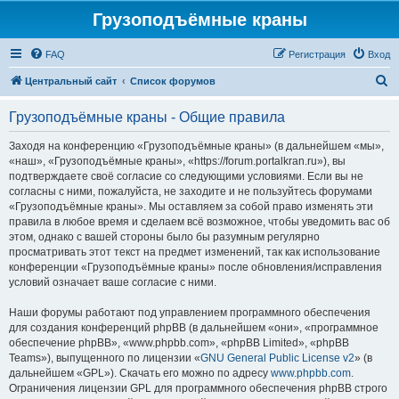
Грузоподъёмные краны
FAQ
Регистрация
Вход
П
Центральный сайт
Список форумов
о
Грузоподъёмные краны - Общие правила
и
с
Заходя на конференцию «Грузоподъёмные краны» (в дальнейшем «мы»,
«наш», «Грузоподъёмные краны», «https://forum.portalkran.ru»), вы
к
подтверждаете своё согласие со следующими условиями. Если вы не
согласны с ними, пожалуйста, не заходите и не пользуйтесь форумами
«Грузоподъёмные краны». Мы оставляем за собой право изменять эти
правила в любое время и сделаем всё возможное, чтобы уведомить вас об
этом, однако с вашей стороны было бы разумным регулярно
просматривать этот текст на предмет изменений, так как использование
конференции «Грузоподъёмные краны» после обновления/исправления
условий означает ваше согласие с ними.
Наши форумы работают под управлением программного обеспечения
для создания конференций phpBB (в дальнейшем «они», «программное
обеспечение phpBB», «www.phpbb.com», «phpBB Limited», «phpBB
Teams»), выпущенного по лицензии «
GNU General Public License v2
» (в
дальнейшем «GPL»). Скачать его можно по адресу
www.phpbb.com
.
Ограничения лицензии GPL для программного обеспечения phpBB строго