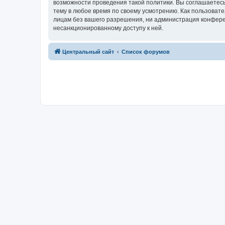
возможности проведения такой политики. Вы соглашаетес
тему в любое время по своему усмотрению. Как пользовате
лицам без вашего разрешения, ни администрация конферен
несанкционированному доступу к ней.
Центральный сайт
Список форумов