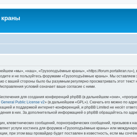
 краны
йшем «мы», «наш», «Грузоподъёмные краны», «https://forum.portalkran.ru»)
заходите и не пользуйтесь форумами «Грузоподъёмные краны». Мы оставляем з
ако с вашей стороны было бы разумным регулярно просматривать этот текст 
справления условий означает ваше согласие с ними.
еспечения для создания конференций phpBB (в дальнейшем «они», «програ
General Public License v2
» (в дальнейшем «GPL»). Скачать его можно по адр
зацией и поддержкой интернет-конференций, и phpBB Limited не несёт ответ
ведения в них. За дополнительной информацией о phpBB обращайтесь по адр
их, клеветнических сообщений, порнографических сообщений, призывов к на
авляет услуги хостинга для форумов «Грузоподъёмные краны» или междунар
ии, при этом ваш провайдер будет поставлен в известность, если мы сочтём