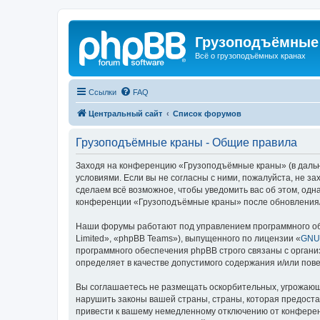
Грузоподъёмные
Всё о грузоподъёмных кранах
Ссылки
FAQ
Центральный сайт
Список форумов
Грузоподъёмные краны - Общие правила
Заходя на конференцию «Грузоподъёмные краны» (в дальне
условиями. Если вы не согласны с ними, пожалуйста, не 
сделаем всё возможное, чтобы уведомить вас об этом, одн
конференции «Грузоподъёмные краны» после обновления/и
Наши форумы работают под управлением программного об
Limited», «phpBB Teams»), выпущенного по лицензии «
GNU 
программного обеспечения phpBB строго связаны с органи
определяет в качестве допустимого содержания и/или по
Вы соглашаетесь не размещать оскорбительных, угрожающ
нарушить законы вашей страны, страны, которая предост
привести к вашему немедленному отключению от конференц