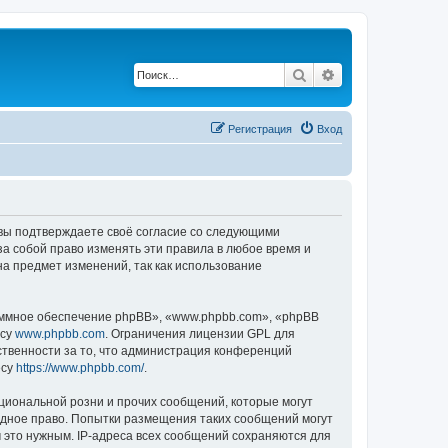
Поиск
Расширенный по
Регистрация
Вход
, вы подтверждаете своё согласие со следующими
а собой право изменять эти правила в любое время и
на предмет изменений, так как использование
ммное обеспечение phpBB», «www.phpbb.com», «phpBB
есу
www.phpbb.com
. Ограничения лицензии GPL для
ственности за то, что администрация конференций
есу
https://www.phpbb.com/
.
циональной розни и прочих сообщений, которые могут
одное право. Попытки размещения таких сообщений могут
 это нужным. IP-адреса всех сообщений сохраняются для