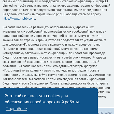
связаны с организацией и поддержкой интернет-конференций, и phpBB
Limited не несёт ответственности за то, что администрация конференций
определяет в качестве допустимого содержания и/или поведения в них.
За дополнительной информацией о phpBB обращайтесь по адресу
https://www.phpbb.com/
.
Вы соглашаетесь не размещать оскорбительных, угрожающих,
клеветнических сообщений, порнографических сообщений, призывов к
национальной розни и прочих сообщений, которые могут нарушить
законы вашей страны, страны, которая предоставляет услуги хостинга
для форумов «Грузоподъёмные краны» или международное право.
Попытки размещения таких сообщений могут привести к вашему
немедленному отключению от конференции, при этом ваш провайдер
будет поставлен в известность, если мы сочтём это нужным. IP-адреса
всех сообщений сохраняются для возможности проведения такой
политики. Вы соглашаетесь с тем, что администраторы форумов
«Грузоподъёмные краны» имеют право удалить, отредактировать,
перенести или закрыть любую тему в любое время по своему усмотрению.
Как пользователь вы согласны с тем, что введённая вами информация
будет храниться в базе данных. Хотя эта информация не будет открыта
третьим лицам без вашего разрешения, ни администрация конференции
«Грузоподъёмные краны», ни phpBB Limited не может быть ответственна
Этот сайт использует cookies для
за действия хакеров, которые могут привести к несанкционированному
доступу к ней.
обеспечения своей корректной работы.
Подробнее
Центральный сайт
Список форумов
Часовой пояс:
UTC+03:00