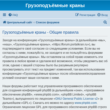
Грузоподъёмные краны
FAQ
Регистрация
Вход
П
Центральный сайт
Список форумов
о
Грузоподъёмные краны - Общие правила
и
с
Заходя на конференцию «Грузоподъёмные краны» (в дальнейшем «мы»,
«наш», «Грузоподъёмные краны», «https://forum.portalkran.ru»), вы
к
подтверждаете своё согласие со следующими условиями. Если вы не
согласны с ними, пожалуйста, не заходите и не пользуйтесь форумами
«Грузоподъёмные краны». Мы оставляем за собой право изменять эти
правила в любое время и сделаем всё возможное, чтобы уведомить вас об
этом, однако с вашей стороны было бы разумным регулярно
просматривать этот текст на предмет изменений, так как использование
конференции «Грузоподъёмные краны» после обновления/исправления
условий означает ваше согласие с ними.
Наши форумы работают под управлением программного обеспечения
для создания конференций phpBB (в дальнейшем «они», «программное
обеспечение phpBB», «www.phpbb.com», «phpBB Limited», «phpBB
Teams»), выпущенного по лицензии «
GNU General Public License v2
» (в
дальнейшем «GPL»). Скачать его можно по адресу
www.phpbb.com
.
Ограничения лицензии GPL для программного обеспечения phpBB строго