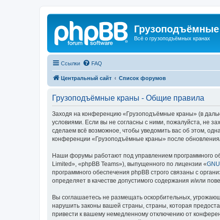
Грузоподъёмные
Всё о грузоподъёмных кранах
Ссылки
FAQ
Центральный сайт
Список форумов
Грузоподъёмные краны - Общие правила
Заходя на конференцию «Грузоподъёмные краны» (в дальне
условиями. Если вы не согласны с ними, пожалуйста, не 
сделаем всё возможное, чтобы уведомить вас об этом, одн
конференции «Грузоподъёмные краны» после обновления/и
Наши форумы работают под управлением программного об
Limited», «phpBB Teams»), выпущенного по лицензии «
GNU 
программного обеспечения phpBB строго связаны с органи
определяет в качестве допустимого содержания и/или по
Вы соглашаетесь не размещать оскорбительных, угрожающ
нарушить законы вашей страны, страны, которая предост
привести к вашему немедленному отключению от конференц