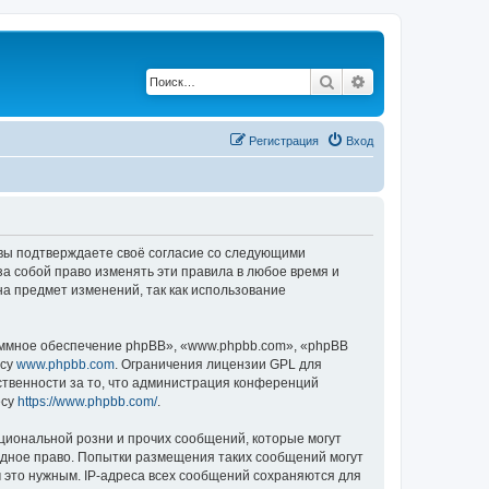
Поиск
Расширенный по
Регистрация
Вход
, вы подтверждаете своё согласие со следующими
а собой право изменять эти правила в любое время и
на предмет изменений, так как использование
ммное обеспечение phpBB», «www.phpbb.com», «phpBB
есу
www.phpbb.com
. Ограничения лицензии GPL для
ственности за то, что администрация конференций
есу
https://www.phpbb.com/
.
циональной розни и прочих сообщений, которые могут
одное право. Попытки размещения таких сообщений могут
 это нужным. IP-адреса всех сообщений сохраняются для