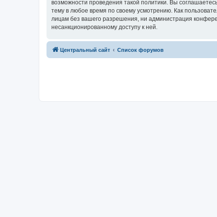
возможности проведения такой политики. Вы соглашаетес
тему в любое время по своему усмотрению. Как пользовате
лицам без вашего разрешения, ни администрация конферен
несанкционированному доступу к ней.
Центральный сайт
Список форумов