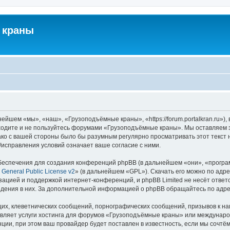
 краны
йшем «мы», «наш», «Грузоподъёмные краны», «https://forum.portalkran.ru»)
заходите и не пользуйтесь форумами «Грузоподъёмные краны». Мы оставляем з
ако с вашей стороны было бы разумным регулярно просматривать этот текст 
справления условий означает ваше согласие с ними.
еспечения для создания конференций phpBB (в дальнейшем «они», «програ
General Public License v2
» (в дальнейшем «GPL»). Скачать его можно по адр
зацией и поддержкой интернет-конференций, и phpBB Limited не несёт ответ
ведения в них. За дополнительной информацией о phpBB обращайтесь по адр
их, клеветнических сообщений, порнографических сообщений, призывов к на
авляет услуги хостинга для форумов «Грузоподъёмные краны» или междунар
ии, при этом ваш провайдер будет поставлен в известность, если мы сочтём