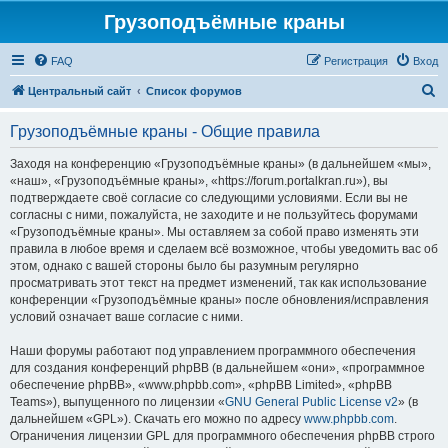
Грузоподъёмные краны
FAQ
Регистрация
Вход
П
Центральный сайт
Список форумов
о
Грузоподъёмные краны - Общие правила
и
с
Заходя на конференцию «Грузоподъёмные краны» (в дальнейшем «мы»,
«наш», «Грузоподъёмные краны», «https://forum.portalkran.ru»), вы
к
подтверждаете своё согласие со следующими условиями. Если вы не
согласны с ними, пожалуйста, не заходите и не пользуйтесь форумами
«Грузоподъёмные краны». Мы оставляем за собой право изменять эти
правила в любое время и сделаем всё возможное, чтобы уведомить вас об
этом, однако с вашей стороны было бы разумным регулярно
просматривать этот текст на предмет изменений, так как использование
конференции «Грузоподъёмные краны» после обновления/исправления
условий означает ваше согласие с ними.
Наши форумы работают под управлением программного обеспечения
для создания конференций phpBB (в дальнейшем «они», «программное
обеспечение phpBB», «www.phpbb.com», «phpBB Limited», «phpBB
Teams»), выпущенного по лицензии «
GNU General Public License v2
» (в
дальнейшем «GPL»). Скачать его можно по адресу
www.phpbb.com
.
Ограничения лицензии GPL для программного обеспечения phpBB строго