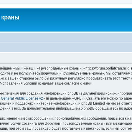
 краны
йшем «мы», «наш», «Грузоподъёмные краны», «https://forum.portalkran.ru»)
заходите и не пользуйтесь форумами «Грузоподъёмные краны». Мы оставляем з
ако с вашей стороны было бы разумным регулярно просматривать этот текст 
справления условий означает ваше согласие с ними.
еспечения для создания конференций phpBB (в дальнейшем «они», «програ
General Public License v2
» (в дальнейшем «GPL»). Скачать его можно по адр
зацией и поддержкой интернет-конференций, и phpBB Limited не несёт ответ
ведения в них. За дополнительной информацией о phpBB обращайтесь по адр
их, клеветнических сообщений, порнографических сообщений, призывов к на
авляет услуги хостинга для форумов «Грузоподъёмные краны» или междунар
ии, при этом ваш провайдер будет поставлен в известность, если мы сочтём