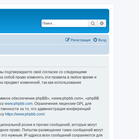
Поиск
Расширенный по
Регистрация
Вход
, вы подтверждаете своё согласие со следующими
а собой право изменять эти правила в любое время и
на предмет изменений, так как использование
ммное обеспечение phpBB», «www.phpbb.com», «phpBB
есу
www.phpbb.com
. Ограничения лицензии GPL для
ственности за то, что администрация конференций
есу
https://www.phpbb.com/
.
циональной розни и прочих сообщений, которые могут
одное право. Попытки размещения таких сообщений могут
 это нужным. IP-адреса всех сообщений сохраняются для