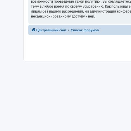
возможности проведения такой политики. Вы соглашаетес
тему в любое время по своему усмотрению. Как пользовате
лицам без вашего разрешения, ни администрация конферен
несанкционированному доступу к ней.
Центральный сайт
Список форумов