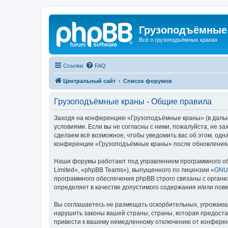
Грузоподъёмные
Всё о грузоподъёмных кранах
Ссылки
FAQ
Центральный сайт
Список форумов
Грузоподъёмные краны - Общие правила
Заходя на конференцию «Грузоподъёмные краны» (в дальне
условиями. Если вы не согласны с ними, пожалуйста, не 
сделаем всё возможное, чтобы уведомить вас об этом, одн
конференции «Грузоподъёмные краны» после обновления/и
Наши форумы работают под управлением программного об
Limited», «phpBB Teams»), выпущенного по лицензии «
GNU 
программного обеспечения phpBB строго связаны с органи
определяет в качестве допустимого содержания и/или по
Вы соглашаетесь не размещать оскорбительных, угрожающ
нарушить законы вашей страны, страны, которая предост
привести к вашему немедленному отключению от конференц