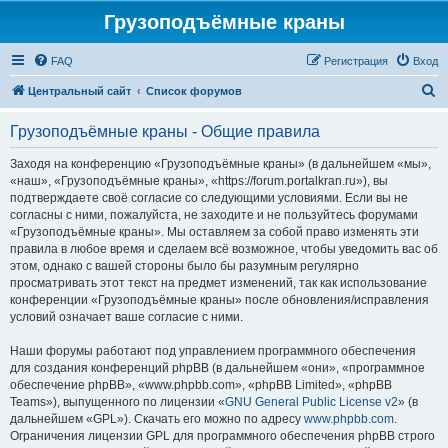
Грузоподъёмные краны
FAQ
Регистрация
Вход
П
Центральный сайт
Список форумов
о
Грузоподъёмные краны - Общие правила
и
с
Заходя на конференцию «Грузоподъёмные краны» (в дальнейшем «мы»,
«наш», «Грузоподъёмные краны», «https://forum.portalkran.ru»), вы
к
подтверждаете своё согласие со следующими условиями. Если вы не
согласны с ними, пожалуйста, не заходите и не пользуйтесь форумами
«Грузоподъёмные краны». Мы оставляем за собой право изменять эти
правила в любое время и сделаем всё возможное, чтобы уведомить вас об
этом, однако с вашей стороны было бы разумным регулярно
просматривать этот текст на предмет изменений, так как использование
конференции «Грузоподъёмные краны» после обновления/исправления
условий означает ваше согласие с ними.
Наши форумы работают под управлением программного обеспечения
для создания конференций phpBB (в дальнейшем «они», «программное
обеспечение phpBB», «www.phpbb.com», «phpBB Limited», «phpBB
Teams»), выпущенного по лицензии «
GNU General Public License v2
» (в
дальнейшем «GPL»). Скачать его можно по адресу
www.phpbb.com
.
Ограничения лицензии GPL для программного обеспечения phpBB строго