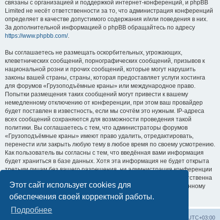
связаны с организацией и поддержкой интернет-конференций, и phpBB
Limited не несёт ответственности за то, что администрация конференций
определяет в качестве допустимого содержания и/или поведения в них.
За дополнительной информацией о phpBB обращайтесь по адресу
https://www.phpbb.com/
.
Вы соглашаетесь не размещать оскорбительных, угрожающих,
клеветнических сообщений, порнографических сообщений, призывов к
национальной розни и прочих сообщений, которые могут нарушить
законы вашей страны, страны, которая предоставляет услуги хостинга
для форумов «Грузоподъёмные краны» или международное право.
Попытки размещения таких сообщений могут привести к вашему
немедленному отключению от конференции, при этом ваш провайдер
будет поставлен в известность, если мы сочтём это нужным. IP-адреса
всех сообщений сохраняются для возможности проведения такой
политики. Вы соглашаетесь с тем, что администраторы форумов
«Грузоподъёмные краны» имеют право удалить, отредактировать,
перенести или закрыть любую тему в любое время по своему усмотрению.
Как пользователь вы согласны с тем, что введённая вами информация
будет храниться в базе данных. Хотя эта информация не будет открыта
третьим лицам без вашего разрешения, ни администрация конференции
«Грузоподъёмные краны», ни phpBB Limited не может быть ответственна
Этот сайт использует cookies для
за действия хакеров, которые могут привести к несанкционированному
доступу к ней.
обеспечения своей корректной работы.
Подробнее
Центральный сайт
Список форумов
Часовой пояс:
UTC+03:00