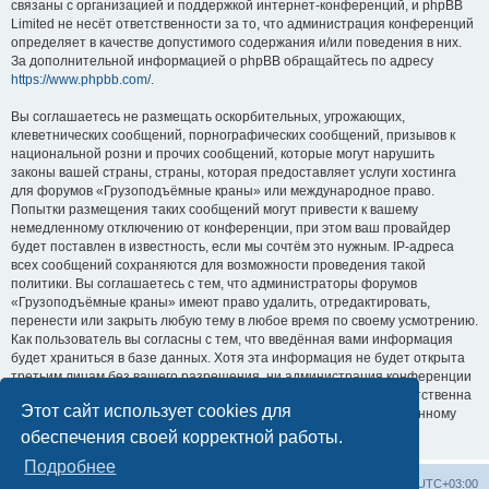
связаны с организацией и поддержкой интернет-конференций, и phpBB
Limited не несёт ответственности за то, что администрация конференций
определяет в качестве допустимого содержания и/или поведения в них.
За дополнительной информацией о phpBB обращайтесь по адресу
https://www.phpbb.com/
.
Вы соглашаетесь не размещать оскорбительных, угрожающих,
клеветнических сообщений, порнографических сообщений, призывов к
национальной розни и прочих сообщений, которые могут нарушить
законы вашей страны, страны, которая предоставляет услуги хостинга
для форумов «Грузоподъёмные краны» или международное право.
Попытки размещения таких сообщений могут привести к вашему
немедленному отключению от конференции, при этом ваш провайдер
будет поставлен в известность, если мы сочтём это нужным. IP-адреса
всех сообщений сохраняются для возможности проведения такой
политики. Вы соглашаетесь с тем, что администраторы форумов
«Грузоподъёмные краны» имеют право удалить, отредактировать,
перенести или закрыть любую тему в любое время по своему усмотрению.
Как пользователь вы согласны с тем, что введённая вами информация
будет храниться в базе данных. Хотя эта информация не будет открыта
третьим лицам без вашего разрешения, ни администрация конференции
«Грузоподъёмные краны», ни phpBB Limited не может быть ответственна
Этот сайт использует cookies для
за действия хакеров, которые могут привести к несанкционированному
доступу к ней.
обеспечения своей корректной работы.
Подробнее
Центральный сайт
Список форумов
Часовой пояс:
UTC+03:00