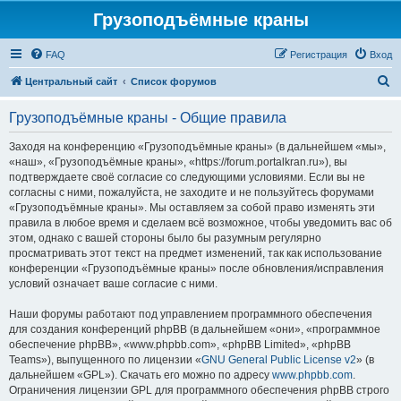
Грузоподъёмные краны
FAQ
Регистрация
Вход
П
Центральный сайт
Список форумов
о
Грузоподъёмные краны - Общие правила
и
с
Заходя на конференцию «Грузоподъёмные краны» (в дальнейшем «мы»,
«наш», «Грузоподъёмные краны», «https://forum.portalkran.ru»), вы
к
подтверждаете своё согласие со следующими условиями. Если вы не
согласны с ними, пожалуйста, не заходите и не пользуйтесь форумами
«Грузоподъёмные краны». Мы оставляем за собой право изменять эти
правила в любое время и сделаем всё возможное, чтобы уведомить вас об
этом, однако с вашей стороны было бы разумным регулярно
просматривать этот текст на предмет изменений, так как использование
конференции «Грузоподъёмные краны» после обновления/исправления
условий означает ваше согласие с ними.
Наши форумы работают под управлением программного обеспечения
для создания конференций phpBB (в дальнейшем «они», «программное
обеспечение phpBB», «www.phpbb.com», «phpBB Limited», «phpBB
Teams»), выпущенного по лицензии «
GNU General Public License v2
» (в
дальнейшем «GPL»). Скачать его можно по адресу
www.phpbb.com
.
Ограничения лицензии GPL для программного обеспечения phpBB строго