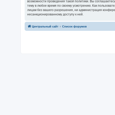
возможности проведения такой политики. Вы соглашаетес
тему в любое время по своему усмотрению. Как пользовате
лицам без вашего разрешения, ни администрация конферен
несанкционированному доступу к ней.
Центральный сайт
Список форумов