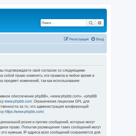
Поиск
Расширенный по
Регистрация
Вход
, вы подтверждаете своё согласие со следующими
а собой право изменять эти правила в любое время и
на предмет изменений, так как использование
ммное обеспечение phpBB», «www.phpbb.com», «phpBB
есу
www.phpbb.com
. Ограничения лицензии GPL для
ственности за то, что администрация конференций
есу
https://www.phpbb.com/
.
циональной розни и прочих сообщений, которые могут
одное право. Попытки размещения таких сообщений могут
 это нужным. IP-адреса всех сообщений сохраняются для