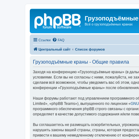
Грузоподъёмные
Всё о грузоподъёмных кранах
Ссылки
FAQ
Центральный сайт
Список форумов
Грузоподъёмные краны - Общие правила
Заходя на конференцию «Грузоподъёмные краны» (в дальне
условиями. Если вы не согласны с ними, пожалуйста, не 
сделаем всё возможное, чтобы уведомить вас об этом, одн
конференции «Грузоподъёмные краны» после обновления/и
Наши форумы работают под управлением программного об
Limited», «phpBB Teams»), выпущенного по лицензии «
GNU 
программного обеспечения phpBB строго связаны с органи
определяет в качестве допустимого содержания и/или по
Вы соглашаетесь не размещать оскорбительных, угрожающ
нарушить законы вашей страны, страны, которая предост
привести к вашему немедленному отключению от конференц