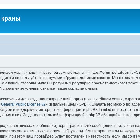
 краны
йшем «мы», «наш», «Грузоподъёмные краны», «https://forum.portalkran.ru»)
заходите и не пользуйтесь форумами «Грузоподъёмные краны». Мы оставляем з
ако с вашей стороны было бы разумным регулярно просматривать этот текст 
справления условий означает ваше согласие с ними.
еспечения для создания конференций phpBB (в дальнейшем «они», «програ
General Public License v2
» (в дальнейшем «GPL»). Скачать его можно по адр
зацией и поддержкой интернет-конференций, и phpBB Limited не несёт ответ
ведения в них. За дополнительной информацией о phpBB обращайтесь по адр
их, клеветнических сообщений, порнографических сообщений, призывов к на
авляет услуги хостинга для форумов «Грузоподъёмные краны» или междунар
ии, при этом ваш провайдер будет поставлен в известность, если мы сочтём