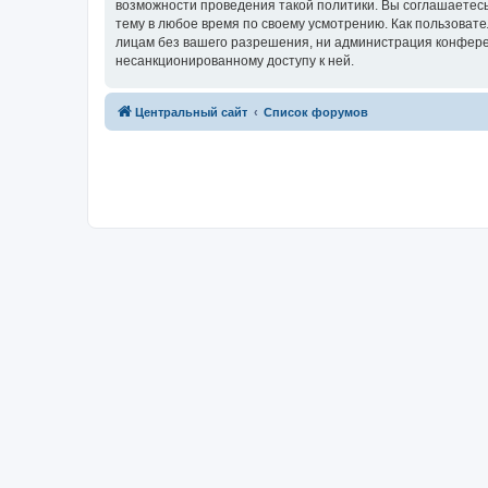
возможности проведения такой политики. Вы соглашаетес
тему в любое время по своему усмотрению. Как пользовате
лицам без вашего разрешения, ни администрация конферен
несанкционированному доступу к ней.
Центральный сайт
Список форумов