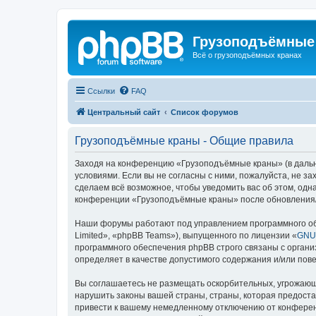
Грузоподъёмные
Всё о грузоподъёмных кранах
Ссылки
FAQ
Центральный сайт
Список форумов
Грузоподъёмные краны - Общие правила
Заходя на конференцию «Грузоподъёмные краны» (в дальне
условиями. Если вы не согласны с ними, пожалуйста, не 
сделаем всё возможное, чтобы уведомить вас об этом, одн
конференции «Грузоподъёмные краны» после обновления/и
Наши форумы работают под управлением программного об
Limited», «phpBB Teams»), выпущенного по лицензии «
GNU 
программного обеспечения phpBB строго связаны с органи
определяет в качестве допустимого содержания и/или по
Вы соглашаетесь не размещать оскорбительных, угрожающ
нарушить законы вашей страны, страны, которая предост
привести к вашему немедленному отключению от конференц