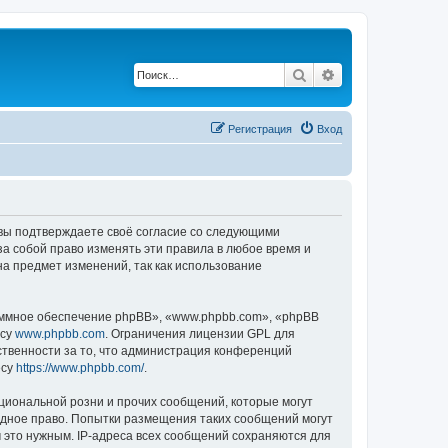
Поиск
Расширенный по
Регистрация
Вход
, вы подтверждаете своё согласие со следующими
а собой право изменять эти правила в любое время и
на предмет изменений, так как использование
ммное обеспечение phpBB», «www.phpbb.com», «phpBB
есу
www.phpbb.com
. Ограничения лицензии GPL для
ственности за то, что администрация конференций
есу
https://www.phpbb.com/
.
циональной розни и прочих сообщений, которые могут
одное право. Попытки размещения таких сообщений могут
 это нужным. IP-адреса всех сообщений сохраняются для