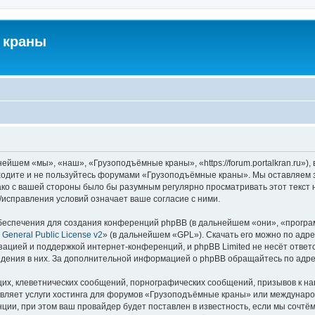
 краны
йшем «мы», «наш», «Грузоподъёмные краны», «https://forum.portalkran.ru»)
заходите и не пользуйтесь форумами «Грузоподъёмные краны». Мы оставляем з
ако с вашей стороны было бы разумным регулярно просматривать этот текст 
справления условий означает ваше согласие с ними.
еспечения для создания конференций phpBB (в дальнейшем «они», «програ
General Public License v2
» (в дальнейшем «GPL»). Скачать его можно по адр
зацией и поддержкой интернет-конференций, и phpBB Limited не несёт ответ
ведения в них. За дополнительной информацией о phpBB обращайтесь по адр
их, клеветнических сообщений, порнографических сообщений, призывов к на
авляет услуги хостинга для форумов «Грузоподъёмные краны» или междунар
ии, при этом ваш провайдер будет поставлен в известность, если мы сочтём