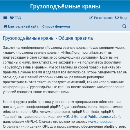
Грузоподъёмные краны
FAQ
Регистрация
Вход
П
Центральный сайт
Список форумов
о
Грузоподъёмные краны - Общие правила
и
с
Заходя на конференцию «Грузоподъёмные краны» (в дальнейшем «мы»,
«наш», «Грузоподъёмные краны», «https://forum.portalkran.ru»), вы
к
подтверждаете своё согласие со следующими условиями. Если вы не
согласны с ними, пожалуйста, не заходите и не пользуйтесь форумами
«Грузоподъёмные краны». Мы оставляем за собой право изменять эти
правила в любое время и сделаем всё возможное, чтобы уведомить вас об
этом, однако с вашей стороны было бы разумным регулярно
просматривать этот текст на предмет изменений, так как использование
конференции «Грузоподъёмные краны» после обновления/исправления
условий означает ваше согласие с ними.
Наши форумы работают под управлением программного обеспечения
для создания конференций phpBB (в дальнейшем «они», «программное
обеспечение phpBB», «www.phpbb.com», «phpBB Limited», «phpBB
Teams»), выпущенного по лицензии «
GNU General Public License v2
» (в
дальнейшем «GPL»). Скачать его можно по адресу
www.phpbb.com
.
Ограничения лицензии GPL для программного обеспечения phpBB строго