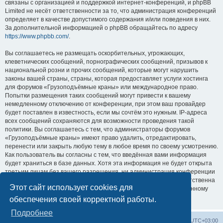
связаны с организацией и поддержкой интернет-конференций, и phpBB
Limited не несёт ответственности за то, что администрация конференций
определяет в качестве допустимого содержания и/или поведения в них.
За дополнительной информацией о phpBB обращайтесь по адресу
https://www.phpbb.com/
.
Вы соглашаетесь не размещать оскорбительных, угрожающих,
клеветнических сообщений, порнографических сообщений, призывов к
национальной розни и прочих сообщений, которые могут нарушить
законы вашей страны, страны, которая предоставляет услуги хостинга
для форумов «Грузоподъёмные краны» или международное право.
Попытки размещения таких сообщений могут привести к вашему
немедленному отключению от конференции, при этом ваш провайдер
будет поставлен в известность, если мы сочтём это нужным. IP-адреса
всех сообщений сохраняются для возможности проведения такой
политики. Вы соглашаетесь с тем, что администраторы форумов
«Грузоподъёмные краны» имеют право удалить, отредактировать,
перенести или закрыть любую тему в любое время по своему усмотрению.
Как пользователь вы согласны с тем, что введённая вами информация
будет храниться в базе данных. Хотя эта информация не будет открыта
третьим лицам без вашего разрешения, ни администрация конференции
«Грузоподъёмные краны», ни phpBB Limited не может быть ответственна
Этот сайт использует cookies для
за действия хакеров, которые могут привести к несанкционированному
доступу к ней.
обеспечения своей корректной работы.
Подробнее
Центральный сайт
Список форумов
Часовой пояс:
UTC+03:00