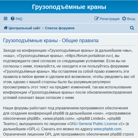
Грузоподъёмные краны
FAQ
Регистрация
Вход
П
Центральный сайт
Список форумов
о
Грузоподъёмные краны - Общие правила
и
с
Заходя на конференцию «Грузоподъёмные краны» (в дальнейшем «мы»,
«наш», «Грузоподъёмные краны», «https://forum.portalkran.ru»), вы
к
подтверждаете своё согласие со следующими условиями. Если вы не
согласны с ними, пожалуйста, не заходите и не пользуйтесь форумами
«Грузоподъёмные краны». Мы оставляем за собой право изменять эти
правила в любое время и сделаем всё возможное, чтобы уведомить вас об
этом, однако с вашей стороны было бы разумным регулярно
просматривать этот текст на предмет изменений, так как использование
конференции «Грузоподъёмные краны» после обновления/исправления
условий означает ваше согласие с ними.
Наши форумы работают под управлением программного обеспечения
для создания конференций phpBB (в дальнейшем «они», «программное
обеспечение phpBB», «www.phpbb.com», «phpBB Limited», «phpBB
Teams»), выпущенного по лицензии «
GNU General Public License v2
» (в
дальнейшем «GPL»). Скачать его можно по адресу
www.phpbb.com
.
Ограничения лицензии GPL для программного обеспечения phpBB строго