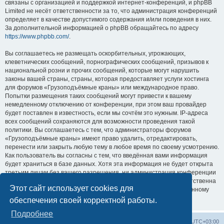
связаны с организацией и поддержкой интернет-конференций, и phpBB
Limited не несёт ответственности за то, что администрация конференций
определяет в качестве допустимого содержания и/или поведения в них.
За дополнительной информацией о phpBB обращайтесь по адресу
https://www.phpbb.com/
.
Вы соглашаетесь не размещать оскорбительных, угрожающих,
клеветнических сообщений, порнографических сообщений, призывов к
национальной розни и прочих сообщений, которые могут нарушить
законы вашей страны, страны, которая предоставляет услуги хостинга
для форумов «Грузоподъёмные краны» или международное право.
Попытки размещения таких сообщений могут привести к вашему
немедленному отключению от конференции, при этом ваш провайдер
будет поставлен в известность, если мы сочтём это нужным. IP-адреса
всех сообщений сохраняются для возможности проведения такой
политики. Вы соглашаетесь с тем, что администраторы форумов
«Грузоподъёмные краны» имеют право удалить, отредактировать,
перенести или закрыть любую тему в любое время по своему усмотрению.
Как пользователь вы согласны с тем, что введённая вами информация
будет храниться в базе данных. Хотя эта информация не будет открыта
третьим лицам без вашего разрешения, ни администрация конференции
«Грузоподъёмные краны», ни phpBB Limited не может быть ответственна
Этот сайт использует cookies для
за действия хакеров, которые могут привести к несанкционированному
доступу к ней.
обеспечения своей корректной работы.
Подробнее
Центральный сайт
Список форумов
Часовой пояс:
UTC+03:00