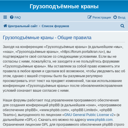
Грузоподъёмные краны
FAQ
Регистрация
Вход
П
Центральный сайт
Список форумов
о
Грузоподъёмные краны - Общие правила
и
с
Заходя на конференцию «Грузоподъёмные краны» (в дальнейшем «мы»,
«наш», «Грузоподъёмные краны», «https://forum.portalkran.ru»), вы
к
подтверждаете своё согласие со следующими условиями. Если вы не
согласны с ними, пожалуйста, не заходите и не пользуйтесь форумами
«Грузоподъёмные краны». Мы оставляем за собой право изменять эти
правила в любое время и сделаем всё возможное, чтобы уведомить вас об
этом, однако с вашей стороны было бы разумным регулярно
просматривать этот текст на предмет изменений, так как использование
конференции «Грузоподъёмные краны» после обновления/исправления
условий означает ваше согласие с ними.
Наши форумы работают под управлением программного обеспечения
для создания конференций phpBB (в дальнейшем «они», «программное
обеспечение phpBB», «www.phpbb.com», «phpBB Limited», «phpBB
Teams»), выпущенного по лицензии «
GNU General Public License v2
» (в
дальнейшем «GPL»). Скачать его можно по адресу
www.phpbb.com
.
Ограничения лицензии GPL для программного обеспечения phpBB строго