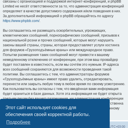
связаны с организацией и поддержкой интернет-конференций, и phpBB
Limited не несёт ответственности за то, что администрация конференций
определяет в качестве допустимого содержания и/или поведения в них.
За дополнительной информацией о phpBB обращайтесь по адресу
https://www.phpbb.com/
.
Вы соглашаетесь не размещать оскорбительных, угрожающих,
клеветнических сообщений, порнографических сообщений, призывов к
национальной розни и прочих сообщений, которые могут нарушить
законы вашей страны, страны, которая предоставляет услуги хостинга
для форумов «Грузоподъёмные краны» или международное право.
Попытки размещения таких сообщений могут привести к вашему
немедленному отключению от конференции, при этом ваш провайдер
будет поставлен в известность, если мы сочтём это нужным. IP-адреса
всех сообщений сохраняются для возможности проведения такой
политики. Вы соглашаетесь с тем, что администраторы форумов
«Грузоподъёмные краны» имеют право удалить, отредактировать,
перенести или закрыть любую тему в любое время по своему усмотрению.
Как пользователь вы согласны с тем, что введённая вами информация
будет храниться в базе данных. Хотя эта информация не будет открыта
третьим лицам без вашего разрешения, ни администрация конференции
«Грузоподъёмные краны», ни phpBB Limited не может быть ответственна
Этот сайт использует cookies для
за действия хакеров, которые могут привести к несанкционированному
доступу к ней.
обеспечения своей корректной работы.
Подробнее
Центральный сайт
Список форумов
Часовой пояс:
UTC+03:00