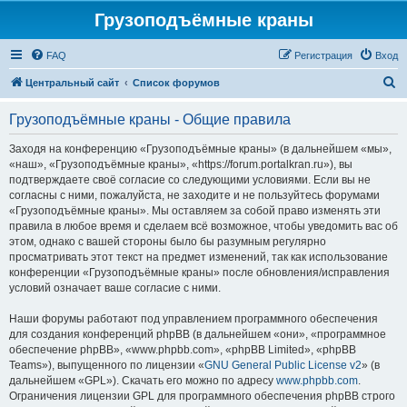
Грузоподъёмные краны
FAQ
Регистрация
Вход
П
Центральный сайт
Список форумов
о
Грузоподъёмные краны - Общие правила
и
с
Заходя на конференцию «Грузоподъёмные краны» (в дальнейшем «мы»,
«наш», «Грузоподъёмные краны», «https://forum.portalkran.ru»), вы
к
подтверждаете своё согласие со следующими условиями. Если вы не
согласны с ними, пожалуйста, не заходите и не пользуйтесь форумами
«Грузоподъёмные краны». Мы оставляем за собой право изменять эти
правила в любое время и сделаем всё возможное, чтобы уведомить вас об
этом, однако с вашей стороны было бы разумным регулярно
просматривать этот текст на предмет изменений, так как использование
конференции «Грузоподъёмные краны» после обновления/исправления
условий означает ваше согласие с ними.
Наши форумы работают под управлением программного обеспечения
для создания конференций phpBB (в дальнейшем «они», «программное
обеспечение phpBB», «www.phpbb.com», «phpBB Limited», «phpBB
Teams»), выпущенного по лицензии «
GNU General Public License v2
» (в
дальнейшем «GPL»). Скачать его можно по адресу
www.phpbb.com
.
Ограничения лицензии GPL для программного обеспечения phpBB строго