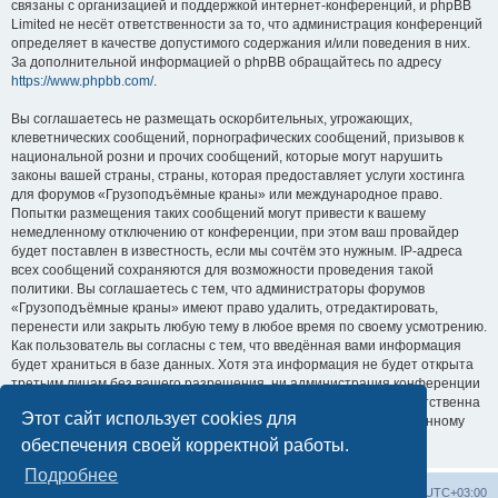
связаны с организацией и поддержкой интернет-конференций, и phpBB
Limited не несёт ответственности за то, что администрация конференций
определяет в качестве допустимого содержания и/или поведения в них.
За дополнительной информацией о phpBB обращайтесь по адресу
https://www.phpbb.com/
.
Вы соглашаетесь не размещать оскорбительных, угрожающих,
клеветнических сообщений, порнографических сообщений, призывов к
национальной розни и прочих сообщений, которые могут нарушить
законы вашей страны, страны, которая предоставляет услуги хостинга
для форумов «Грузоподъёмные краны» или международное право.
Попытки размещения таких сообщений могут привести к вашему
немедленному отключению от конференции, при этом ваш провайдер
будет поставлен в известность, если мы сочтём это нужным. IP-адреса
всех сообщений сохраняются для возможности проведения такой
политики. Вы соглашаетесь с тем, что администраторы форумов
«Грузоподъёмные краны» имеют право удалить, отредактировать,
перенести или закрыть любую тему в любое время по своему усмотрению.
Как пользователь вы согласны с тем, что введённая вами информация
будет храниться в базе данных. Хотя эта информация не будет открыта
третьим лицам без вашего разрешения, ни администрация конференции
«Грузоподъёмные краны», ни phpBB Limited не может быть ответственна
Этот сайт использует cookies для
за действия хакеров, которые могут привести к несанкционированному
доступу к ней.
обеспечения своей корректной работы.
Подробнее
Центральный сайт
Список форумов
Часовой пояс:
UTC+03:00