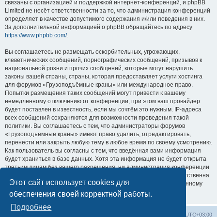
связаны с организацией и поддержкой интернет-конференций, и phpBB
Limited не несёт ответственности за то, что администрация конференций
определяет в качестве допустимого содержания и/или поведения в них.
За дополнительной информацией о phpBB обращайтесь по адресу
https://www.phpbb.com/
.
Вы соглашаетесь не размещать оскорбительных, угрожающих,
клеветнических сообщений, порнографических сообщений, призывов к
национальной розни и прочих сообщений, которые могут нарушить
законы вашей страны, страны, которая предоставляет услуги хостинга
для форумов «Грузоподъёмные краны» или международное право.
Попытки размещения таких сообщений могут привести к вашему
немедленному отключению от конференции, при этом ваш провайдер
будет поставлен в известность, если мы сочтём это нужным. IP-адреса
всех сообщений сохраняются для возможности проведения такой
политики. Вы соглашаетесь с тем, что администраторы форумов
«Грузоподъёмные краны» имеют право удалить, отредактировать,
перенести или закрыть любую тему в любое время по своему усмотрению.
Как пользователь вы согласны с тем, что введённая вами информация
будет храниться в базе данных. Хотя эта информация не будет открыта
третьим лицам без вашего разрешения, ни администрация конференции
«Грузоподъёмные краны», ни phpBB Limited не может быть ответственна
Этот сайт использует cookies для
за действия хакеров, которые могут привести к несанкционированному
доступу к ней.
обеспечения своей корректной работы.
Подробнее
Центральный сайт
Список форумов
Часовой пояс:
UTC+03:00