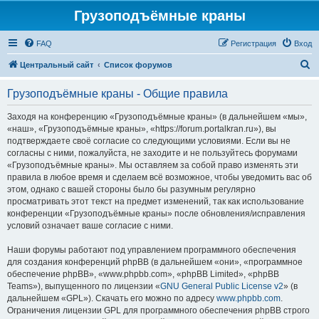
Грузоподъёмные краны
FAQ
Регистрация
Вход
П
Центральный сайт
Список форумов
о
Грузоподъёмные краны - Общие правила
и
с
Заходя на конференцию «Грузоподъёмные краны» (в дальнейшем «мы»,
«наш», «Грузоподъёмные краны», «https://forum.portalkran.ru»), вы
к
подтверждаете своё согласие со следующими условиями. Если вы не
согласны с ними, пожалуйста, не заходите и не пользуйтесь форумами
«Грузоподъёмные краны». Мы оставляем за собой право изменять эти
правила в любое время и сделаем всё возможное, чтобы уведомить вас об
этом, однако с вашей стороны было бы разумным регулярно
просматривать этот текст на предмет изменений, так как использование
конференции «Грузоподъёмные краны» после обновления/исправления
условий означает ваше согласие с ними.
Наши форумы работают под управлением программного обеспечения
для создания конференций phpBB (в дальнейшем «они», «программное
обеспечение phpBB», «www.phpbb.com», «phpBB Limited», «phpBB
Teams»), выпущенного по лицензии «
GNU General Public License v2
» (в
дальнейшем «GPL»). Скачать его можно по адресу
www.phpbb.com
.
Ограничения лицензии GPL для программного обеспечения phpBB строго