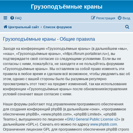
Грузоподъёмные краны
FAQ
Регистрация
Вход
П
Центральный сайт
Список форумов
о
Грузоподъёмные краны - Общие правила
и
с
Заходя на конференцию «Грузоподъёмные краны» (в дальнейшем «мы»,
«наш», «Грузоподъёмные краны», «https://forum.portalkran.ru»), вы
к
подтверждаете своё согласие со следующими условиями. Если вы не
согласны с ними, пожалуйста, не заходите и не пользуйтесь форумами
«Грузоподъёмные краны». Мы оставляем за собой право изменять эти
правила в любое время и сделаем всё возможное, чтобы уведомить вас об
этом, однако с вашей стороны было бы разумным регулярно
просматривать этот текст на предмет изменений, так как использование
конференции «Грузоподъёмные краны» после обновления/исправления
условий означает ваше согласие с ними.
Наши форумы работают под управлением программного обеспечения
для создания конференций phpBB (в дальнейшем «они», «программное
обеспечение phpBB», «www.phpbb.com», «phpBB Limited», «phpBB
Teams»), выпущенного по лицензии «
GNU General Public License v2
» (в
дальнейшем «GPL»). Скачать его можно по адресу
www.phpbb.com
.
Ограничения лицензии GPL для программного обеспечения phpBB строго