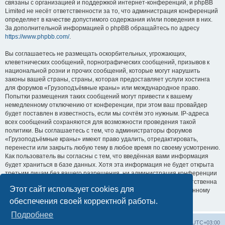
связаны с организацией и поддержкой интернет-конференций, и phpBB
Limited не несёт ответственности за то, что администрация конференций
определяет в качестве допустимого содержания и/или поведения в них.
За дополнительной информацией о phpBB обращайтесь по адресу
https://www.phpbb.com/
.
Вы соглашаетесь не размещать оскорбительных, угрожающих,
клеветнических сообщений, порнографических сообщений, призывов к
национальной розни и прочих сообщений, которые могут нарушить
законы вашей страны, страны, которая предоставляет услуги хостинга
для форумов «Грузоподъёмные краны» или международное право.
Попытки размещения таких сообщений могут привести к вашему
немедленному отключению от конференции, при этом ваш провайдер
будет поставлен в известность, если мы сочтём это нужным. IP-адреса
всех сообщений сохраняются для возможности проведения такой
политики. Вы соглашаетесь с тем, что администраторы форумов
«Грузоподъёмные краны» имеют право удалить, отредактировать,
перенести или закрыть любую тему в любое время по своему усмотрению.
Как пользователь вы согласны с тем, что введённая вами информация
будет храниться в базе данных. Хотя эта информация не будет открыта
третьим лицам без вашего разрешения, ни администрация конференции
«Грузоподъёмные краны», ни phpBB Limited не может быть ответственна
Этот сайт использует cookies для
за действия хакеров, которые могут привести к несанкционированному
доступу к ней.
обеспечения своей корректной работы.
Подробнее
Центральный сайт
Список форумов
Часовой пояс:
UTC+03:00