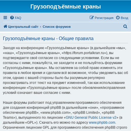
Грузоподъёмные краны
FAQ
Регистрация
Вход
П
Центральный сайт
Список форумов
о
Грузоподъёмные краны - Общие правила
и
с
Заходя на конференцию «Грузоподъёмные краны» (в дальнейшем «мы»,
«наш», «Грузоподъёмные краны», «https://forum.portalkran.ru»), вы
к
подтверждаете своё согласие со следующими условиями. Если вы не
согласны с ними, пожалуйста, не заходите и не пользуйтесь форумами
«Грузоподъёмные краны». Мы оставляем за собой право изменять эти
правила в любое время и сделаем всё возможное, чтобы уведомить вас об
этом, однако с вашей стороны было бы разумным регулярно
просматривать этот текст на предмет изменений, так как использование
конференции «Грузоподъёмные краны» после обновления/исправления
условий означает ваше согласие с ними.
Наши форумы работают под управлением программного обеспечения
для создания конференций phpBB (в дальнейшем «они», «программное
обеспечение phpBB», «www.phpbb.com», «phpBB Limited», «phpBB
Teams»), выпущенного по лицензии «
GNU General Public License v2
» (в
дальнейшем «GPL»). Скачать его можно по адресу
www.phpbb.com
.
Ограничения лицензии GPL для программного обеспечения phpBB строго