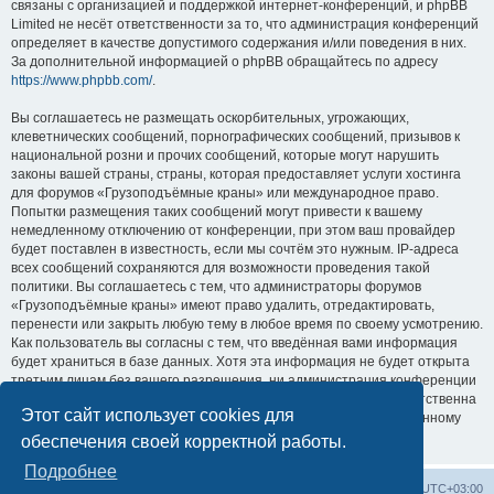
связаны с организацией и поддержкой интернет-конференций, и phpBB
Limited не несёт ответственности за то, что администрация конференций
определяет в качестве допустимого содержания и/или поведения в них.
За дополнительной информацией о phpBB обращайтесь по адресу
https://www.phpbb.com/
.
Вы соглашаетесь не размещать оскорбительных, угрожающих,
клеветнических сообщений, порнографических сообщений, призывов к
национальной розни и прочих сообщений, которые могут нарушить
законы вашей страны, страны, которая предоставляет услуги хостинга
для форумов «Грузоподъёмные краны» или международное право.
Попытки размещения таких сообщений могут привести к вашему
немедленному отключению от конференции, при этом ваш провайдер
будет поставлен в известность, если мы сочтём это нужным. IP-адреса
всех сообщений сохраняются для возможности проведения такой
политики. Вы соглашаетесь с тем, что администраторы форумов
«Грузоподъёмные краны» имеют право удалить, отредактировать,
перенести или закрыть любую тему в любое время по своему усмотрению.
Как пользователь вы согласны с тем, что введённая вами информация
будет храниться в базе данных. Хотя эта информация не будет открыта
третьим лицам без вашего разрешения, ни администрация конференции
«Грузоподъёмные краны», ни phpBB Limited не может быть ответственна
Этот сайт использует cookies для
за действия хакеров, которые могут привести к несанкционированному
доступу к ней.
обеспечения своей корректной работы.
Подробнее
Центральный сайт
Список форумов
Часовой пояс:
UTC+03:00