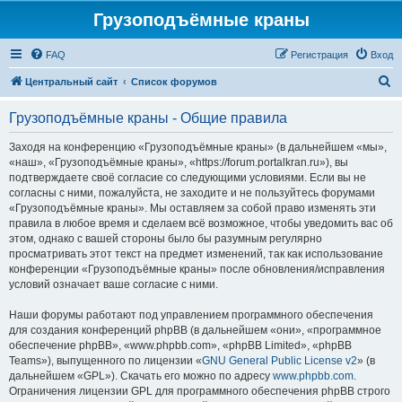
Грузоподъёмные краны
FAQ
Регистрация
Вход
П
Центральный сайт
Список форумов
о
Грузоподъёмные краны - Общие правила
и
с
Заходя на конференцию «Грузоподъёмные краны» (в дальнейшем «мы»,
«наш», «Грузоподъёмные краны», «https://forum.portalkran.ru»), вы
к
подтверждаете своё согласие со следующими условиями. Если вы не
согласны с ними, пожалуйста, не заходите и не пользуйтесь форумами
«Грузоподъёмные краны». Мы оставляем за собой право изменять эти
правила в любое время и сделаем всё возможное, чтобы уведомить вас об
этом, однако с вашей стороны было бы разумным регулярно
просматривать этот текст на предмет изменений, так как использование
конференции «Грузоподъёмные краны» после обновления/исправления
условий означает ваше согласие с ними.
Наши форумы работают под управлением программного обеспечения
для создания конференций phpBB (в дальнейшем «они», «программное
обеспечение phpBB», «www.phpbb.com», «phpBB Limited», «phpBB
Teams»), выпущенного по лицензии «
GNU General Public License v2
» (в
дальнейшем «GPL»). Скачать его можно по адресу
www.phpbb.com
.
Ограничения лицензии GPL для программного обеспечения phpBB строго