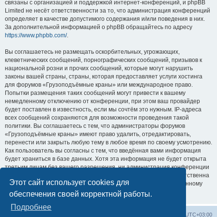
связаны с организацией и поддержкой интернет-конференций, и phpBB
Limited не несёт ответственности за то, что администрация конференций
определяет в качестве допустимого содержания и/или поведения в них.
За дополнительной информацией о phpBB обращайтесь по адресу
https://www.phpbb.com/
.
Вы соглашаетесь не размещать оскорбительных, угрожающих,
клеветнических сообщений, порнографических сообщений, призывов к
национальной розни и прочих сообщений, которые могут нарушить
законы вашей страны, страны, которая предоставляет услуги хостинга
для форумов «Грузоподъёмные краны» или международное право.
Попытки размещения таких сообщений могут привести к вашему
немедленному отключению от конференции, при этом ваш провайдер
будет поставлен в известность, если мы сочтём это нужным. IP-адреса
всех сообщений сохраняются для возможности проведения такой
политики. Вы соглашаетесь с тем, что администраторы форумов
«Грузоподъёмные краны» имеют право удалить, отредактировать,
перенести или закрыть любую тему в любое время по своему усмотрению.
Как пользователь вы согласны с тем, что введённая вами информация
будет храниться в базе данных. Хотя эта информация не будет открыта
третьим лицам без вашего разрешения, ни администрация конференции
«Грузоподъёмные краны», ни phpBB Limited не может быть ответственна
Этот сайт использует cookies для
за действия хакеров, которые могут привести к несанкционированному
доступу к ней.
обеспечения своей корректной работы.
Подробнее
Центральный сайт
Список форумов
Часовой пояс:
UTC+03:00