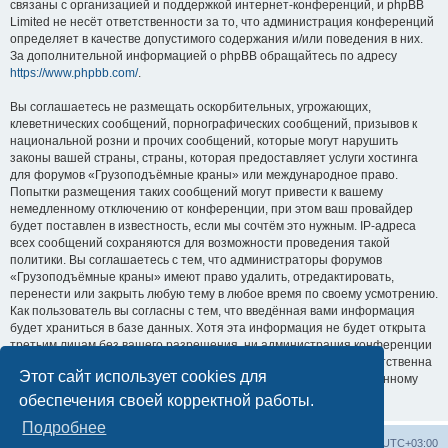
связаны с организацией и поддержкой интернет-конференций, и phpBB
Limited не несёт ответственности за то, что администрация конференций
определяет в качестве допустимого содержания и/или поведения в них.
За дополнительной информацией о phpBB обращайтесь по адресу
https://www.phpbb.com/
.
Вы соглашаетесь не размещать оскорбительных, угрожающих,
клеветнических сообщений, порнографических сообщений, призывов к
национальной розни и прочих сообщений, которые могут нарушить
законы вашей страны, страны, которая предоставляет услуги хостинга
для форумов «Грузоподъёмные краны» или международное право.
Попытки размещения таких сообщений могут привести к вашему
немедленному отключению от конференции, при этом ваш провайдер
будет поставлен в известность, если мы сочтём это нужным. IP-адреса
всех сообщений сохраняются для возможности проведения такой
политики. Вы соглашаетесь с тем, что администраторы форумов
«Грузоподъёмные краны» имеют право удалить, отредактировать,
перенести или закрыть любую тему в любое время по своему усмотрению.
Как пользователь вы согласны с тем, что введённая вами информация
будет храниться в базе данных. Хотя эта информация не будет открыта
третьим лицам без вашего разрешения, ни администрация конференции
«Грузоподъёмные краны», ни phpBB Limited не может быть ответственна
Этот сайт использует cookies для
за действия хакеров, которые могут привести к несанкционированному
доступу к ней.
обеспечения своей корректной работы.
Подробнее
Центральный сайт
Список форумов
Часовой пояс:
UTC+03:00