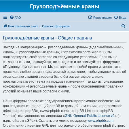
Грузоподъёмные краны
FAQ
Регистрация
Вход
П
Центральный сайт
Список форумов
о
Грузоподъёмные краны - Общие правила
и
с
Заходя на конференцию «Грузоподъёмные краны» (в дальнейшем «мы»,
«наш», «Грузоподъёмные краны», «https://forum.portalkran.ru»), вы
к
подтверждаете своё согласие со следующими условиями. Если вы не
согласны с ними, пожалуйста, не заходите и не пользуйтесь форумами
«Грузоподъёмные краны». Мы оставляем за собой право изменять эти
правила в любое время и сделаем всё возможное, чтобы уведомить вас об
этом, однако с вашей стороны было бы разумным регулярно
просматривать этот текст на предмет изменений, так как использование
конференции «Грузоподъёмные краны» после обновления/исправления
условий означает ваше согласие с ними.
Наши форумы работают под управлением программного обеспечения
для создания конференций phpBB (в дальнейшем «они», «программное
обеспечение phpBB», «www.phpbb.com», «phpBB Limited», «phpBB
Teams»), выпущенного по лицензии «
GNU General Public License v2
» (в
дальнейшем «GPL»). Скачать его можно по адресу
www.phpbb.com
.
Ограничения лицензии GPL для программного обеспечения phpBB строго