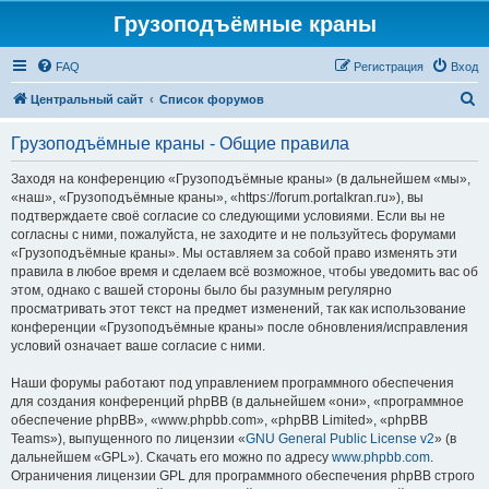
Грузоподъёмные краны
FAQ
Регистрация
Вход
П
Центральный сайт
Список форумов
о
Грузоподъёмные краны - Общие правила
и
с
Заходя на конференцию «Грузоподъёмные краны» (в дальнейшем «мы»,
«наш», «Грузоподъёмные краны», «https://forum.portalkran.ru»), вы
к
подтверждаете своё согласие со следующими условиями. Если вы не
согласны с ними, пожалуйста, не заходите и не пользуйтесь форумами
«Грузоподъёмные краны». Мы оставляем за собой право изменять эти
правила в любое время и сделаем всё возможное, чтобы уведомить вас об
этом, однако с вашей стороны было бы разумным регулярно
просматривать этот текст на предмет изменений, так как использование
конференции «Грузоподъёмные краны» после обновления/исправления
условий означает ваше согласие с ними.
Наши форумы работают под управлением программного обеспечения
для создания конференций phpBB (в дальнейшем «они», «программное
обеспечение phpBB», «www.phpbb.com», «phpBB Limited», «phpBB
Teams»), выпущенного по лицензии «
GNU General Public License v2
» (в
дальнейшем «GPL»). Скачать его можно по адресу
www.phpbb.com
.
Ограничения лицензии GPL для программного обеспечения phpBB строго