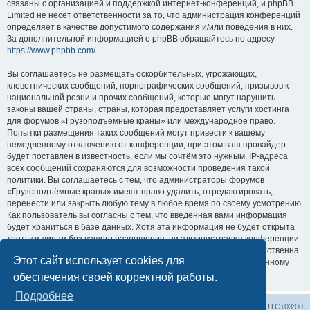
связаны с организацией и поддержкой интернет-конференций, и phpBB
Limited не несёт ответственности за то, что администрация конференций
определяет в качестве допустимого содержания и/или поведения в них.
За дополнительной информацией о phpBB обращайтесь по адресу
https://www.phpbb.com/
.
Вы соглашаетесь не размещать оскорбительных, угрожающих,
клеветнических сообщений, порнографических сообщений, призывов к
национальной розни и прочих сообщений, которые могут нарушить
законы вашей страны, страны, которая предоставляет услуги хостинга
для форумов «Грузоподъёмные краны» или международное право.
Попытки размещения таких сообщений могут привести к вашему
немедленному отключению от конференции, при этом ваш провайдер
будет поставлен в известность, если мы сочтём это нужным. IP-адреса
всех сообщений сохраняются для возможности проведения такой
политики. Вы соглашаетесь с тем, что администраторы форумов
«Грузоподъёмные краны» имеют право удалить, отредактировать,
перенести или закрыть любую тему в любое время по своему усмотрению.
Как пользователь вы согласны с тем, что введённая вами информация
будет храниться в базе данных. Хотя эта информация не будет открыта
третьим лицам без вашего разрешения, ни администрация конференции
«Грузоподъёмные краны», ни phpBB Limited не может быть ответственна
Этот сайт использует cookies для
за действия хакеров, которые могут привести к несанкционированному
доступу к ней.
обеспечения своей корректной работы.
Подробнее
Центральный сайт
Список форумов
Часовой пояс:
UTC+03:00