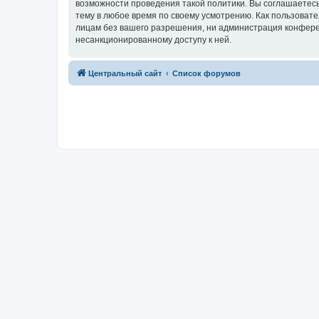
возможности проведения такой политики. Вы соглашаетес
тему в любое время по своему усмотрению. Как пользовате
лицам без вашего разрешения, ни администрация конферен
несанкционированному доступу к ней.
Центральный сайт
Список форумов