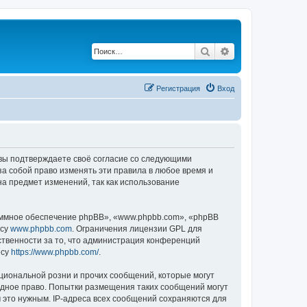
Поиск
Расширенный по
Регистрация
Вход
, вы подтверждаете своё согласие со следующими
а собой право изменять эти правила в любое время и
на предмет изменений, так как использование
ммное обеспечение phpBB», «www.phpbb.com», «phpBB
есу
www.phpbb.com
. Ограничения лицензии GPL для
ственности за то, что администрация конференций
есу
https://www.phpbb.com/
.
циональной розни и прочих сообщений, которые могут
одное право. Попытки размещения таких сообщений могут
 это нужным. IP-адреса всех сообщений сохраняются для