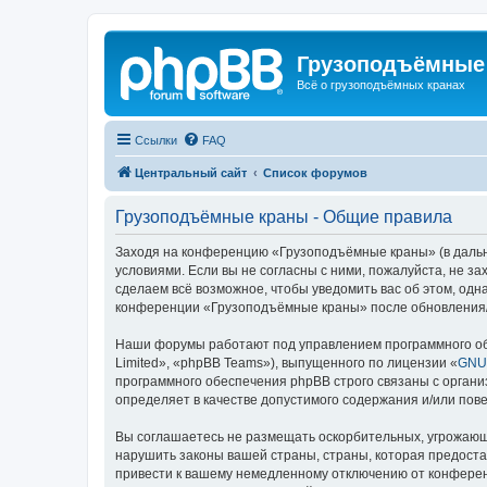
Грузоподъёмные
Всё о грузоподъёмных кранах
Ссылки
FAQ
Центральный сайт
Список форумов
Грузоподъёмные краны - Общие правила
Заходя на конференцию «Грузоподъёмные краны» (в дальне
условиями. Если вы не согласны с ними, пожалуйста, не 
сделаем всё возможное, чтобы уведомить вас об этом, одн
конференции «Грузоподъёмные краны» после обновления/и
Наши форумы работают под управлением программного об
Limited», «phpBB Teams»), выпущенного по лицензии «
GNU 
программного обеспечения phpBB строго связаны с органи
определяет в качестве допустимого содержания и/или по
Вы соглашаетесь не размещать оскорбительных, угрожающ
нарушить законы вашей страны, страны, которая предост
привести к вашему немедленному отключению от конференц