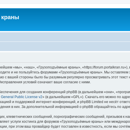
 краны
йшем «мы», «наш», «Грузоподъёмные краны», «https://forum.portalkran.ru»)
заходите и не пользуйтесь форумами «Грузоподъёмные краны». Мы оставляем з
ако с вашей стороны было бы разумным регулярно просматривать этот текст 
справления условий означает ваше согласие с ними.
еспечения для создания конференций phpBB (в дальнейшем «они», «програ
General Public License v2
» (в дальнейшем «GPL»). Скачать его можно по адр
зацией и поддержкой интернет-конференций, и phpBB Limited не несёт ответ
ведения в них. За дополнительной информацией о phpBB обращайтесь по адр
их, клеветнических сообщений, порнографических сообщений, призывов к на
авляет услуги хостинга для форумов «Грузоподъёмные краны» или междунар
ии, при этом ваш провайдер будет поставлен в известность, если мы сочтём