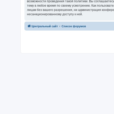
возможности проведения такой политики. Вы соглашаетес
тему в любое время по своему усмотрению. Как пользовате
лицам без вашего разрешения, ни администрация конферен
несанкционированному доступу к ней.
Центральный сайт
Список форумов