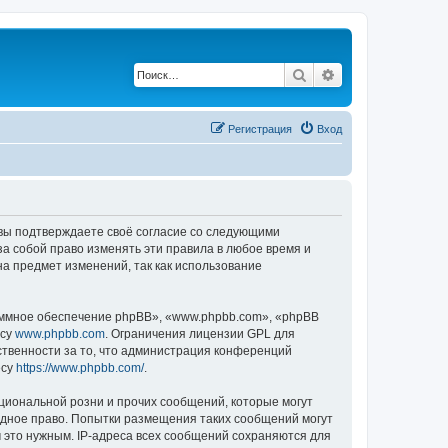
Поиск
Расширенный по
Регистрация
Вход
, вы подтверждаете своё согласие со следующими
а собой право изменять эти правила в любое время и
на предмет изменений, так как использование
ммное обеспечение phpBB», «www.phpbb.com», «phpBB
есу
www.phpbb.com
. Ограничения лицензии GPL для
ственности за то, что администрация конференций
есу
https://www.phpbb.com/
.
циональной розни и прочих сообщений, которые могут
одное право. Попытки размещения таких сообщений могут
 это нужным. IP-адреса всех сообщений сохраняются для