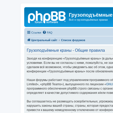
Грузоподъёмные
Всё о грузоподъёмных кранах
Ссылки
FAQ
Центральный сайт
Список форумов
Грузоподъёмные краны - Общие правила
Заходя на конференцию «Грузоподъёмные краны» (в дальне
условиями. Если вы не согласны с ними, пожалуйста, не 
сделаем всё возможное, чтобы уведомить вас об этом, одн
конференции «Грузоподъёмные краны» после обновления/и
Наши форумы работают под управлением программного об
Limited», «phpBB Teams»), выпущенного по лицензии «
GNU 
программного обеспечения phpBB строго связаны с органи
определяет в качестве допустимого содержания и/или по
Вы соглашаетесь не размещать оскорбительных, угрожающ
нарушить законы вашей страны, страны, которая предост
привести к вашему немедленному отключению от конференц