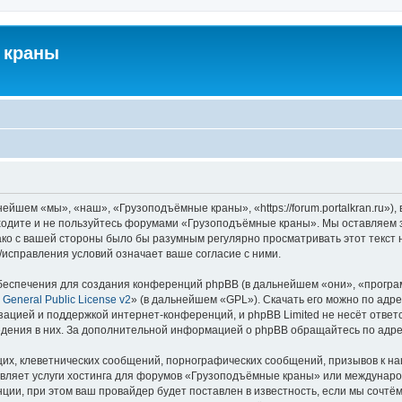
 краны
йшем «мы», «наш», «Грузоподъёмные краны», «https://forum.portalkran.ru»)
заходите и не пользуйтесь форумами «Грузоподъёмные краны». Мы оставляем з
ако с вашей стороны было бы разумным регулярно просматривать этот текст 
справления условий означает ваше согласие с ними.
еспечения для создания конференций phpBB (в дальнейшем «они», «програ
General Public License v2
» (в дальнейшем «GPL»). Скачать его можно по адр
зацией и поддержкой интернет-конференций, и phpBB Limited не несёт ответ
ведения в них. За дополнительной информацией о phpBB обращайтесь по адр
их, клеветнических сообщений, порнографических сообщений, призывов к на
авляет услуги хостинга для форумов «Грузоподъёмные краны» или междунар
ии, при этом ваш провайдер будет поставлен в известность, если мы сочтём