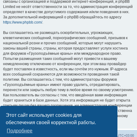
связаны с организацией и поддержкой интернет-конференций, и phpBB
Limited не несёт ответственности за то, что администрация конференций
определяет в качестве допустимого содержания и/или поведения в них.
За дополнительной информацией о phpBB обращайтесь по адресу
https://www.phpbb.com/
.
Вы соглашаетесь не размещать оскорбительных, угрожающих,
клеветнических сообщений, порнографических сообщений, призывов к
национальной розни и прочих сообщений, которые могут нарушить
законы вашей страны, страны, которая предоставляет услуги хостинга
для форумов «Грузоподъёмные краны» или международное право.
Попытки размещения таких сообщений могут привести к вашему
немедленному отключению от конференции, при этом ваш провайдер
будет поставлен в известность, если мы сочтём это нужным. IP-адреса
всех сообщений сохраняются для возможности проведения такой
политики. Вы соглашаетесь с тем, что администраторы форумов
«Грузоподъёмные краны» имеют право удалить, отредактировать,
перенести или закрыть любую тему в любое время по своему усмотрению.
Как пользователь вы согласны с тем, что введённая вами информация
будет храниться в базе данных. Хотя эта информация не будет открыта
третьим лицам без вашего разрешения, ни администрация конференции
«Грузоподъёмные краны», ни phpBB Limited не может быть ответственна
Этот сайт использует cookies для
за действия хакеров, которые могут привести к несанкционированному
доступу к ней.
обеспечения своей корректной работы.
Подробнее
Центральный сайт
Список форумов
Часовой пояс:
UTC+03:00