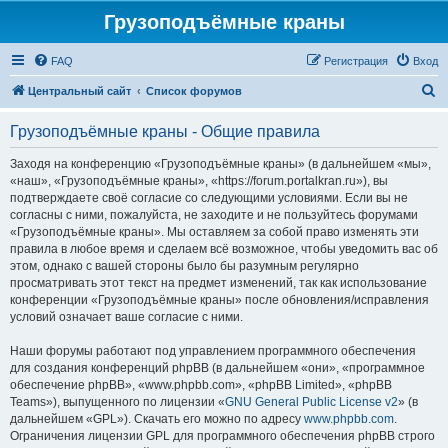
Грузоподъёмные краны
FAQ
Регистрация
Вход
П
Центральный сайт
Список форумов
о
Грузоподъёмные краны - Общие правила
и
с
Заходя на конференцию «Грузоподъёмные краны» (в дальнейшем «мы»,
«наш», «Грузоподъёмные краны», «https://forum.portalkran.ru»), вы
к
подтверждаете своё согласие со следующими условиями. Если вы не
согласны с ними, пожалуйста, не заходите и не пользуйтесь форумами
«Грузоподъёмные краны». Мы оставляем за собой право изменять эти
правила в любое время и сделаем всё возможное, чтобы уведомить вас об
этом, однако с вашей стороны было бы разумным регулярно
просматривать этот текст на предмет изменений, так как использование
конференции «Грузоподъёмные краны» после обновления/исправления
условий означает ваше согласие с ними.
Наши форумы работают под управлением программного обеспечения
для создания конференций phpBB (в дальнейшем «они», «программное
обеспечение phpBB», «www.phpbb.com», «phpBB Limited», «phpBB
Teams»), выпущенного по лицензии «
GNU General Public License v2
» (в
дальнейшем «GPL»). Скачать его можно по адресу
www.phpbb.com
.
Ограничения лицензии GPL для программного обеспечения phpBB строго