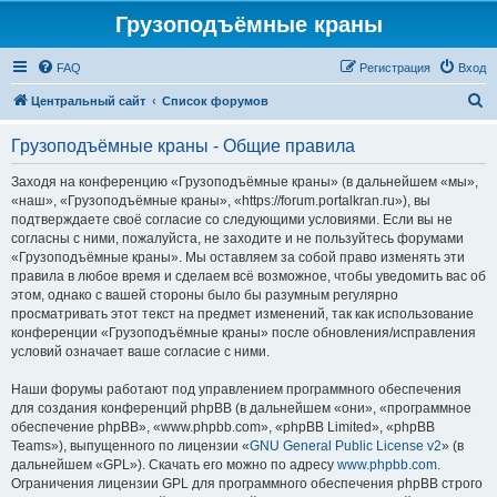
Грузоподъёмные краны
FAQ
Регистрация
Вход
П
Центральный сайт
Список форумов
о
Грузоподъёмные краны - Общие правила
и
с
Заходя на конференцию «Грузоподъёмные краны» (в дальнейшем «мы»,
«наш», «Грузоподъёмные краны», «https://forum.portalkran.ru»), вы
к
подтверждаете своё согласие со следующими условиями. Если вы не
согласны с ними, пожалуйста, не заходите и не пользуйтесь форумами
«Грузоподъёмные краны». Мы оставляем за собой право изменять эти
правила в любое время и сделаем всё возможное, чтобы уведомить вас об
этом, однако с вашей стороны было бы разумным регулярно
просматривать этот текст на предмет изменений, так как использование
конференции «Грузоподъёмные краны» после обновления/исправления
условий означает ваше согласие с ними.
Наши форумы работают под управлением программного обеспечения
для создания конференций phpBB (в дальнейшем «они», «программное
обеспечение phpBB», «www.phpbb.com», «phpBB Limited», «phpBB
Teams»), выпущенного по лицензии «
GNU General Public License v2
» (в
дальнейшем «GPL»). Скачать его можно по адресу
www.phpbb.com
.
Ограничения лицензии GPL для программного обеспечения phpBB строго