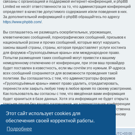
связаны с организацией и поддержкой интернет-конференций, и phpBB
Limited не несёт ответственности за то, что администрация конференций
определяет в качестве допустимого содержания и/или поведения в них.
За дополнительной информацией о phpBB обращайтесь по адресу
https://www.phpbb.com/
.
Вы соглашаетесь не размещать оскорбительных, угрожающих,
клеветнических сообщений, порнографических сообщений, призывов к
национальной розни и прочих сообщений, которые могут нарушить
законы вашей страны, страны, которая предоставляет услуги хостинга
для форумов «Грузоподъёмные краны» или международное право.
Попытки размещения таких сообщений могут привести к вашему
немедленному отключению от конференции, при этом ваш провайдер
будет поставлен в известность, если мы сочтём это нужным. IP-адреса
всех сообщений сохраняются для возможности проведения такой
политики. Вы соглашаетесь с тем, что администраторы форумов
«Грузоподъёмные краны» имеют право удалить, отредактировать,
перенести или закрыть любую тему в любое время по своему усмотрению.
Как пользователь вы согласны с тем, что введённая вами информация
будет храниться в базе данных. Хотя эта информация не будет открыта
третьим лицам без вашего разрешения, ни администрация конференции
«Грузоподъёмные краны», ни phpBB Limited не может быть ответственна
Этот сайт использует cookies для
за действия хакеров, которые могут привести к несанкционированному
доступу к ней.
обеспечения своей корректной работы.
Подробнее
Центральный сайт
Список форумов
Часовой пояс:
UTC+03:00