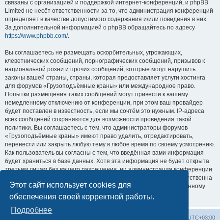
связаны с организацией и поддержкой интернет-конференций, и phpBB
Limited не несёт ответственности за то, что администрация конференций
определяет в качестве допустимого содержания и/или поведения в них.
За дополнительной информацией о phpBB обращайтесь по адресу
https://www.phpbb.com/
.
Вы соглашаетесь не размещать оскорбительных, угрожающих,
клеветнических сообщений, порнографических сообщений, призывов к
национальной розни и прочих сообщений, которые могут нарушить
законы вашей страны, страны, которая предоставляет услуги хостинга
для форумов «Грузоподъёмные краны» или международное право.
Попытки размещения таких сообщений могут привести к вашему
немедленному отключению от конференции, при этом ваш провайдер
будет поставлен в известность, если мы сочтём это нужным. IP-адреса
всех сообщений сохраняются для возможности проведения такой
политики. Вы соглашаетесь с тем, что администраторы форумов
«Грузоподъёмные краны» имеют право удалить, отредактировать,
перенести или закрыть любую тему в любое время по своему усмотрению.
Как пользователь вы согласны с тем, что введённая вами информация
будет храниться в базе данных. Хотя эта информация не будет открыта
третьим лицам без вашего разрешения, ни администрация конференции
«Грузоподъёмные краны», ни phpBB Limited не может быть ответственна
Этот сайт использует cookies для
за действия хакеров, которые могут привести к несанкционированному
доступу к ней.
обеспечения своей корректной работы.
Подробнее
Центральный сайт
Список форумов
Часовой пояс:
UTC+03:00