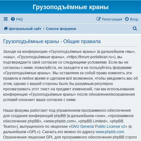
Грузоподъёмные краны
FAQ
Регистрация
Вход
П
Центральный сайт
Список форумов
о
Грузоподъёмные краны - Общие правила
и
с
Заходя на конференцию «Грузоподъёмные краны» (в дальнейшем «мы»,
«наш», «Грузоподъёмные краны», «https://forum.portalkran.ru»), вы
к
подтверждаете своё согласие со следующими условиями. Если вы не
согласны с ними, пожалуйста, не заходите и не пользуйтесь форумами
«Грузоподъёмные краны». Мы оставляем за собой право изменять эти
правила в любое время и сделаем всё возможное, чтобы уведомить вас об
этом, однако с вашей стороны было бы разумным регулярно
просматривать этот текст на предмет изменений, так как использование
конференции «Грузоподъёмные краны» после обновления/исправления
условий означает ваше согласие с ними.
Наши форумы работают под управлением программного обеспечения
для создания конференций phpBB (в дальнейшем «они», «программное
обеспечение phpBB», «www.phpbb.com», «phpBB Limited», «phpBB
Teams»), выпущенного по лицензии «
GNU General Public License v2
» (в
дальнейшем «GPL»). Скачать его можно по адресу
www.phpbb.com
.
Ограничения лицензии GPL для программного обеспечения phpBB строго