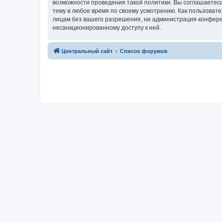
возможности проведения такой политики. Вы соглашаетес
тему в любое время по своему усмотрению. Как пользовате
лицам без вашего разрешения, ни администрация конферен
несанкционированному доступу к ней.
Центральный сайт
Список форумов