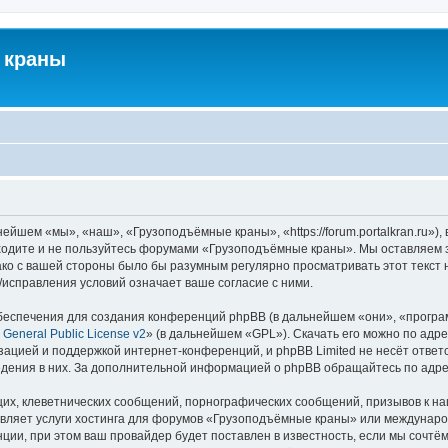
 краны
йшем «мы», «наш», «Грузоподъёмные краны», «https://forum.portalkran.ru»)
заходите и не пользуйтесь форумами «Грузоподъёмные краны». Мы оставляем з
ако с вашей стороны было бы разумным регулярно просматривать этот текст 
справления условий означает ваше согласие с ними.
еспечения для создания конференций phpBB (в дальнейшем «они», «програ
General Public License v2
» (в дальнейшем «GPL»). Скачать его можно по адр
зацией и поддержкой интернет-конференций, и phpBB Limited не несёт ответ
ведения в них. За дополнительной информацией о phpBB обращайтесь по адр
их, клеветнических сообщений, порнографических сообщений, призывов к на
авляет услуги хостинга для форумов «Грузоподъёмные краны» или междунар
ии, при этом ваш провайдер будет поставлен в известность, если мы сочтём