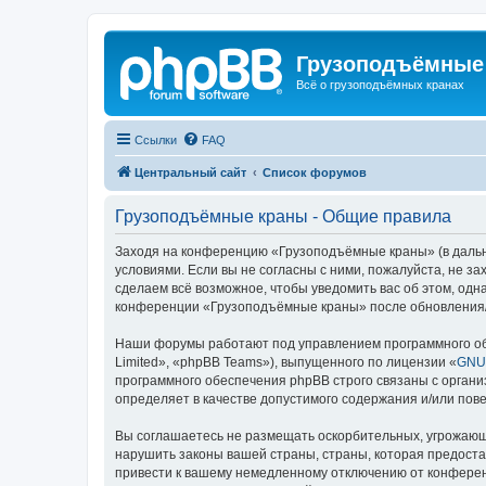
Грузоподъёмные
Всё о грузоподъёмных кранах
Ссылки
FAQ
Центральный сайт
Список форумов
Грузоподъёмные краны - Общие правила
Заходя на конференцию «Грузоподъёмные краны» (в дальне
условиями. Если вы не согласны с ними, пожалуйста, не 
сделаем всё возможное, чтобы уведомить вас об этом, одн
конференции «Грузоподъёмные краны» после обновления/и
Наши форумы работают под управлением программного об
Limited», «phpBB Teams»), выпущенного по лицензии «
GNU 
программного обеспечения phpBB строго связаны с органи
определяет в качестве допустимого содержания и/или по
Вы соглашаетесь не размещать оскорбительных, угрожающ
нарушить законы вашей страны, страны, которая предост
привести к вашему немедленному отключению от конференц