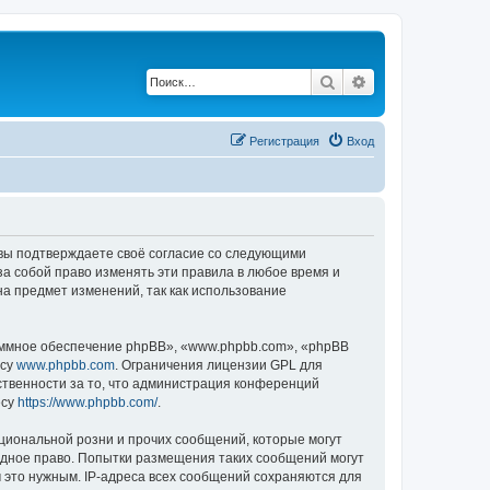
Поиск
Расширенный по
Регистрация
Вход
, вы подтверждаете своё согласие со следующими
а собой право изменять эти правила в любое время и
на предмет изменений, так как использование
ммное обеспечение phpBB», «www.phpbb.com», «phpBB
есу
www.phpbb.com
. Ограничения лицензии GPL для
ственности за то, что администрация конференций
есу
https://www.phpbb.com/
.
циональной розни и прочих сообщений, которые могут
одное право. Попытки размещения таких сообщений могут
 это нужным. IP-адреса всех сообщений сохраняются для