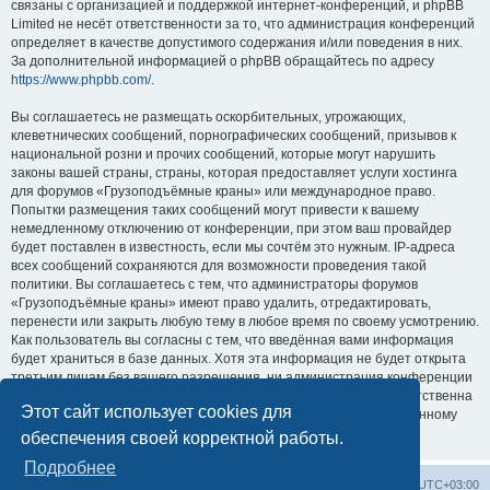
связаны с организацией и поддержкой интернет-конференций, и phpBB
Limited не несёт ответственности за то, что администрация конференций
определяет в качестве допустимого содержания и/или поведения в них.
За дополнительной информацией о phpBB обращайтесь по адресу
https://www.phpbb.com/
.
Вы соглашаетесь не размещать оскорбительных, угрожающих,
клеветнических сообщений, порнографических сообщений, призывов к
национальной розни и прочих сообщений, которые могут нарушить
законы вашей страны, страны, которая предоставляет услуги хостинга
для форумов «Грузоподъёмные краны» или международное право.
Попытки размещения таких сообщений могут привести к вашему
немедленному отключению от конференции, при этом ваш провайдер
будет поставлен в известность, если мы сочтём это нужным. IP-адреса
всех сообщений сохраняются для возможности проведения такой
политики. Вы соглашаетесь с тем, что администраторы форумов
«Грузоподъёмные краны» имеют право удалить, отредактировать,
перенести или закрыть любую тему в любое время по своему усмотрению.
Как пользователь вы согласны с тем, что введённая вами информация
будет храниться в базе данных. Хотя эта информация не будет открыта
третьим лицам без вашего разрешения, ни администрация конференции
«Грузоподъёмные краны», ни phpBB Limited не может быть ответственна
Этот сайт использует cookies для
за действия хакеров, которые могут привести к несанкционированному
доступу к ней.
обеспечения своей корректной работы.
Подробнее
Центральный сайт
Список форумов
Часовой пояс:
UTC+03:00