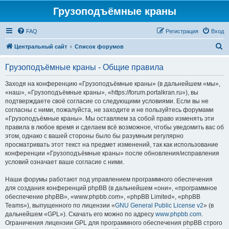
Грузоподъёмные краны
FAQ
Регистрация
Вход
П
Центральный сайт
Список форумов
о
Грузоподъёмные краны - Общие правила
и
с
Заходя на конференцию «Грузоподъёмные краны» (в дальнейшем «мы»,
«наш», «Грузоподъёмные краны», «https://forum.portalkran.ru»), вы
к
подтверждаете своё согласие со следующими условиями. Если вы не
согласны с ними, пожалуйста, не заходите и не пользуйтесь форумами
«Грузоподъёмные краны». Мы оставляем за собой право изменять эти
правила в любое время и сделаем всё возможное, чтобы уведомить вас об
этом, однако с вашей стороны было бы разумным регулярно
просматривать этот текст на предмет изменений, так как использование
конференции «Грузоподъёмные краны» после обновления/исправления
условий означает ваше согласие с ними.
Наши форумы работают под управлением программного обеспечения
для создания конференций phpBB (в дальнейшем «они», «программное
обеспечение phpBB», «www.phpbb.com», «phpBB Limited», «phpBB
Teams»), выпущенного по лицензии «
GNU General Public License v2
» (в
дальнейшем «GPL»). Скачать его можно по адресу
www.phpbb.com
.
Ограничения лицензии GPL для программного обеспечения phpBB строго