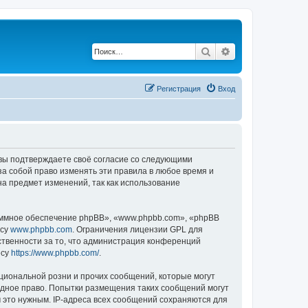
Поиск
Расширенный по
Регистрация
Вход
, вы подтверждаете своё согласие со следующими
а собой право изменять эти правила в любое время и
на предмет изменений, так как использование
ммное обеспечение phpBB», «www.phpbb.com», «phpBB
есу
www.phpbb.com
. Ограничения лицензии GPL для
ственности за то, что администрация конференций
есу
https://www.phpbb.com/
.
циональной розни и прочих сообщений, которые могут
одное право. Попытки размещения таких сообщений могут
 это нужным. IP-адреса всех сообщений сохраняются для