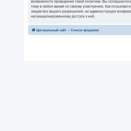
возможности проведения такой политики. Вы соглашаетес
тему в любое время по своему усмотрению. Как пользовате
лицам без вашего разрешения, ни администрация конферен
несанкционированному доступу к ней.
Центральный сайт
Список форумов