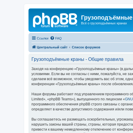
Грузоподъёмные
Всё о грузоподъёмных кранах
Ссылки
FAQ
Центральный сайт
Список форумов
Грузоподъёмные краны - Общие правила
Заходя на конференцию «Грузоподъёмные краны» (в дальне
условиями. Если вы не согласны с ними, пожалуйста, не 
сделаем всё возможное, чтобы уведомить вас об этом, одн
конференции «Грузоподъёмные краны» после обновления/и
Наши форумы работают под управлением программного об
Limited», «phpBB Teams»), выпущенного по лицензии «
GNU 
программного обеспечения phpBB строго связаны с органи
определяет в качестве допустимого содержания и/или по
Вы соглашаетесь не размещать оскорбительных, угрожающ
нарушить законы вашей страны, страны, которая предост
привести к вашему немедленному отключению от конференц