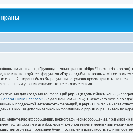
 краны
йшем «мы», «наш», «Грузоподъёмные краны», «https://forum.portalkran.ru»)
заходите и не пользуйтесь форумами «Грузоподъёмные краны». Мы оставляем з
ако с вашей стороны было бы разумным регулярно просматривать этот текст 
справления условий означает ваше согласие с ними.
еспечения для создания конференций phpBB (в дальнейшем «они», «програ
General Public License v2
» (в дальнейшем «GPL»). Скачать его можно по адр
зацией и поддержкой интернет-конференций, и phpBB Limited не несёт ответ
ведения в них. За дополнительной информацией о phpBB обращайтесь по адр
их, клеветнических сообщений, порнографических сообщений, призывов к на
авляет услуги хостинга для форумов «Грузоподъёмные краны» или междунар
ии, при этом ваш провайдер будет поставлен в известность, если мы сочтём