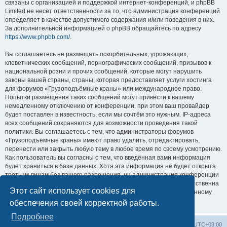
связаны с организацией и поддержкой интернет-конференций, и phpBB
Limited не несёт ответственности за то, что администрация конференций
определяет в качестве допустимого содержания и/или поведения в них.
За дополнительной информацией о phpBB обращайтесь по адресу
https://www.phpbb.com/
.
Вы соглашаетесь не размещать оскорбительных, угрожающих,
клеветнических сообщений, порнографических сообщений, призывов к
национальной розни и прочих сообщений, которые могут нарушить
законы вашей страны, страны, которая предоставляет услуги хостинга
для форумов «Грузоподъёмные краны» или международное право.
Попытки размещения таких сообщений могут привести к вашему
немедленному отключению от конференции, при этом ваш провайдер
будет поставлен в известность, если мы сочтём это нужным. IP-адреса
всех сообщений сохраняются для возможности проведения такой
политики. Вы соглашаетесь с тем, что администраторы форумов
«Грузоподъёмные краны» имеют право удалить, отредактировать,
перенести или закрыть любую тему в любое время по своему усмотрению.
Как пользователь вы согласны с тем, что введённая вами информация
будет храниться в базе данных. Хотя эта информация не будет открыта
третьим лицам без вашего разрешения, ни администрация конференции
«Грузоподъёмные краны», ни phpBB Limited не может быть ответственна
Этот сайт использует cookies для
за действия хакеров, которые могут привести к несанкционированному
доступу к ней.
обеспечения своей корректной работы.
Подробнее
Центральный сайт
Список форумов
Часовой пояс:
UTC+03:00