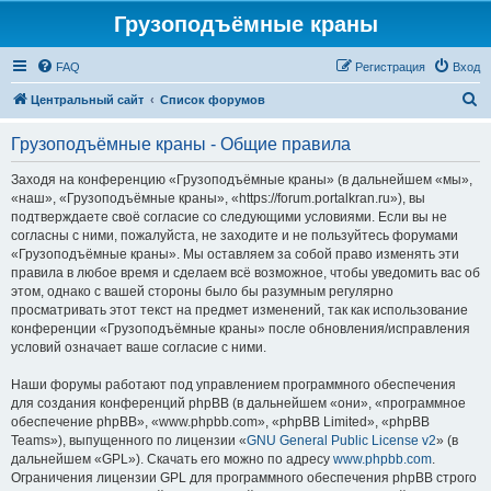
Грузоподъёмные краны
FAQ
Регистрация
Вход
П
Центральный сайт
Список форумов
о
Грузоподъёмные краны - Общие правила
и
с
Заходя на конференцию «Грузоподъёмные краны» (в дальнейшем «мы»,
«наш», «Грузоподъёмные краны», «https://forum.portalkran.ru»), вы
к
подтверждаете своё согласие со следующими условиями. Если вы не
согласны с ними, пожалуйста, не заходите и не пользуйтесь форумами
«Грузоподъёмные краны». Мы оставляем за собой право изменять эти
правила в любое время и сделаем всё возможное, чтобы уведомить вас об
этом, однако с вашей стороны было бы разумным регулярно
просматривать этот текст на предмет изменений, так как использование
конференции «Грузоподъёмные краны» после обновления/исправления
условий означает ваше согласие с ними.
Наши форумы работают под управлением программного обеспечения
для создания конференций phpBB (в дальнейшем «они», «программное
обеспечение phpBB», «www.phpbb.com», «phpBB Limited», «phpBB
Teams»), выпущенного по лицензии «
GNU General Public License v2
» (в
дальнейшем «GPL»). Скачать его можно по адресу
www.phpbb.com
.
Ограничения лицензии GPL для программного обеспечения phpBB строго