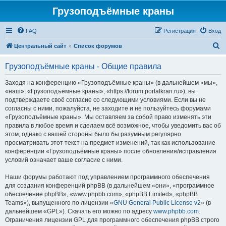
Грузоподъёмные краны
FAQ
Регистрация
Вход
П
Центральный сайт
Список форумов
о
Грузоподъёмные краны - Общие правила
и
с
Заходя на конференцию «Грузоподъёмные краны» (в дальнейшем «мы»,
«наш», «Грузоподъёмные краны», «https://forum.portalkran.ru»), вы
к
подтверждаете своё согласие со следующими условиями. Если вы не
согласны с ними, пожалуйста, не заходите и не пользуйтесь форумами
«Грузоподъёмные краны». Мы оставляем за собой право изменять эти
правила в любое время и сделаем всё возможное, чтобы уведомить вас об
этом, однако с вашей стороны было бы разумным регулярно
просматривать этот текст на предмет изменений, так как использование
конференции «Грузоподъёмные краны» после обновления/исправления
условий означает ваше согласие с ними.
Наши форумы работают под управлением программного обеспечения
для создания конференций phpBB (в дальнейшем «они», «программное
обеспечение phpBB», «www.phpbb.com», «phpBB Limited», «phpBB
Teams»), выпущенного по лицензии «
GNU General Public License v2
» (в
дальнейшем «GPL»). Скачать его можно по адресу
www.phpbb.com
.
Ограничения лицензии GPL для программного обеспечения phpBB строго