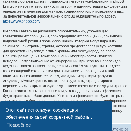
связаны с организацией и поддержкой интернет-конференций, и phpBB
Limited не несёт ответственности за то, что администрация конференций
определяет в качестве допустимого содержания и/или поведения в них.
За дополнительной информацией о phpBB обращайтесь по адресу
https://www.phpbb.com/
.
Вы соглашаетесь не размещать оскорбительных, угрожающих,
клеветнических сообщений, порнографических сообщений, призывов к
национальной розни и прочих сообщений, которые могут нарушить
законы вашей страны, страны, которая предоставляет услуги хостинга
для форумов «Грузоподъёмные краны» или международное право.
Попытки размещения таких сообщений могут привести к вашему
немедленному отключению от конференции, при этом ваш провайдер
будет поставлен в известность, если мы сочтём это нужным. IP-адреса
всех сообщений сохраняются для возможности проведения такой
политики. Вы соглашаетесь с тем, что администраторы форумов
«Грузоподъёмные краны» имеют право удалить, отредактировать,
перенести или закрыть любую тему в любое время по своему усмотрению.
Как пользователь вы согласны с тем, что введённая вами информация
будет храниться в базе данных. Хотя эта информация не будет открыта
третьим лицам без вашего разрешения, ни администрация конференции
«Грузоподъёмные краны», ни phpBB Limited не может быть ответственна
Этот сайт использует cookies для
за действия хакеров, которые могут привести к несанкционированному
доступу к ней.
обеспечения своей корректной работы.
Подробнее
Центральный сайт
Список форумов
Часовой пояс:
UTC+03:00