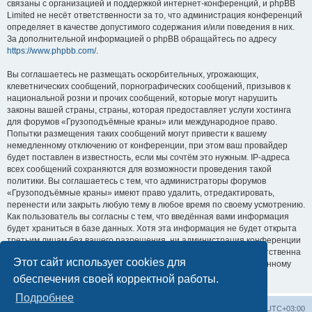
связаны с организацией и поддержкой интернет-конференций, и phpBB
Limited не несёт ответственности за то, что администрация конференций
определяет в качестве допустимого содержания и/или поведения в них.
За дополнительной информацией о phpBB обращайтесь по адресу
https://www.phpbb.com/
.
Вы соглашаетесь не размещать оскорбительных, угрожающих,
клеветнических сообщений, порнографических сообщений, призывов к
национальной розни и прочих сообщений, которые могут нарушить
законы вашей страны, страны, которая предоставляет услуги хостинга
для форумов «Грузоподъёмные краны» или международное право.
Попытки размещения таких сообщений могут привести к вашему
немедленному отключению от конференции, при этом ваш провайдер
будет поставлен в известность, если мы сочтём это нужным. IP-адреса
всех сообщений сохраняются для возможности проведения такой
политики. Вы соглашаетесь с тем, что администраторы форумов
«Грузоподъёмные краны» имеют право удалить, отредактировать,
перенести или закрыть любую тему в любое время по своему усмотрению.
Как пользователь вы согласны с тем, что введённая вами информация
будет храниться в базе данных. Хотя эта информация не будет открыта
третьим лицам без вашего разрешения, ни администрация конференции
«Грузоподъёмные краны», ни phpBB Limited не может быть ответственна
Этот сайт использует cookies для
за действия хакеров, которые могут привести к несанкционированному
доступу к ней.
обеспечения своей корректной работы.
Подробнее
Центральный сайт
Список форумов
Часовой пояс:
UTC+03:00