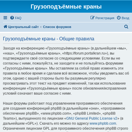
Грузоподъёмные краны
FAQ
Регистрация
Вход
П
Центральный сайт
Список форумов
о
Грузоподъёмные краны - Общие правила
и
с
Заходя на конференцию «Грузоподъёмные краны» (в дальнейшем «мы»,
«наш», «Грузоподъёмные краны», «https://forum.portalkran.ru»), вы
к
подтверждаете своё согласие со следующими условиями. Если вы не
согласны с ними, пожалуйста, не заходите и не пользуйтесь форумами
«Грузоподъёмные краны». Мы оставляем за собой право изменять эти
правила в любое время и сделаем всё возможное, чтобы уведомить вас об
этом, однако с вашей стороны было бы разумным регулярно
просматривать этот текст на предмет изменений, так как использование
конференции «Грузоподъёмные краны» после обновления/исправления
условий означает ваше согласие с ними.
Наши форумы работают под управлением программного обеспечения
для создания конференций phpBB (в дальнейшем «они», «программное
обеспечение phpBB», «www.phpbb.com», «phpBB Limited», «phpBB
Teams»), выпущенного по лицензии «
GNU General Public License v2
» (в
дальнейшем «GPL»). Скачать его можно по адресу
www.phpbb.com
.
Ограничения лицензии GPL для программного обеспечения phpBB строго