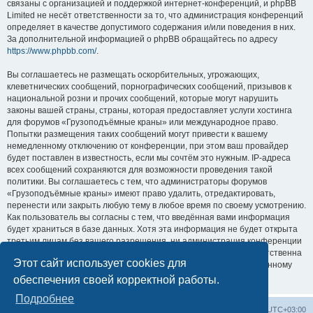
связаны с организацией и поддержкой интернет-конференций, и phpBB
Limited не несёт ответственности за то, что администрация конференций
определяет в качестве допустимого содержания и/или поведения в них.
За дополнительной информацией о phpBB обращайтесь по адресу
https://www.phpbb.com/
.
Вы соглашаетесь не размещать оскорбительных, угрожающих,
клеветнических сообщений, порнографических сообщений, призывов к
национальной розни и прочих сообщений, которые могут нарушить
законы вашей страны, страны, которая предоставляет услуги хостинга
для форумов «Грузоподъёмные краны» или международное право.
Попытки размещения таких сообщений могут привести к вашему
немедленному отключению от конференции, при этом ваш провайдер
будет поставлен в известность, если мы сочтём это нужным. IP-адреса
всех сообщений сохраняются для возможности проведения такой
политики. Вы соглашаетесь с тем, что администраторы форумов
«Грузоподъёмные краны» имеют право удалить, отредактировать,
перенести или закрыть любую тему в любое время по своему усмотрению.
Как пользователь вы согласны с тем, что введённая вами информация
будет храниться в базе данных. Хотя эта информация не будет открыта
третьим лицам без вашего разрешения, ни администрация конференции
«Грузоподъёмные краны», ни phpBB Limited не может быть ответственна
Этот сайт использует cookies для
за действия хакеров, которые могут привести к несанкционированному
доступу к ней.
обеспечения своей корректной работы.
Подробнее
Центральный сайт
Список форумов
Часовой пояс:
UTC+03:00