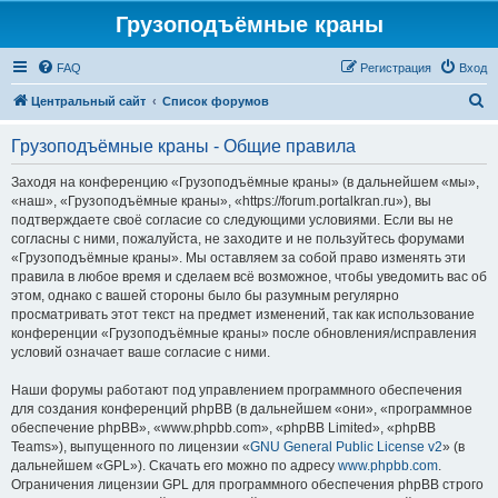
Грузоподъёмные краны
FAQ
Регистрация
Вход
П
Центральный сайт
Список форумов
о
Грузоподъёмные краны - Общие правила
и
с
Заходя на конференцию «Грузоподъёмные краны» (в дальнейшем «мы»,
«наш», «Грузоподъёмные краны», «https://forum.portalkran.ru»), вы
к
подтверждаете своё согласие со следующими условиями. Если вы не
согласны с ними, пожалуйста, не заходите и не пользуйтесь форумами
«Грузоподъёмные краны». Мы оставляем за собой право изменять эти
правила в любое время и сделаем всё возможное, чтобы уведомить вас об
этом, однако с вашей стороны было бы разумным регулярно
просматривать этот текст на предмет изменений, так как использование
конференции «Грузоподъёмные краны» после обновления/исправления
условий означает ваше согласие с ними.
Наши форумы работают под управлением программного обеспечения
для создания конференций phpBB (в дальнейшем «они», «программное
обеспечение phpBB», «www.phpbb.com», «phpBB Limited», «phpBB
Teams»), выпущенного по лицензии «
GNU General Public License v2
» (в
дальнейшем «GPL»). Скачать его можно по адресу
www.phpbb.com
.
Ограничения лицензии GPL для программного обеспечения phpBB строго