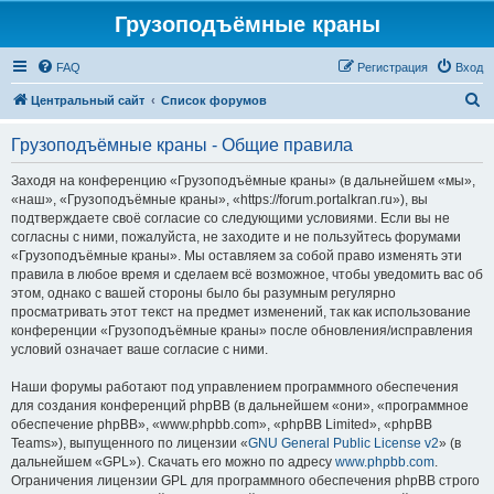
Грузоподъёмные краны
FAQ
Регистрация
Вход
П
Центральный сайт
Список форумов
о
Грузоподъёмные краны - Общие правила
и
с
Заходя на конференцию «Грузоподъёмные краны» (в дальнейшем «мы»,
«наш», «Грузоподъёмные краны», «https://forum.portalkran.ru»), вы
к
подтверждаете своё согласие со следующими условиями. Если вы не
согласны с ними, пожалуйста, не заходите и не пользуйтесь форумами
«Грузоподъёмные краны». Мы оставляем за собой право изменять эти
правила в любое время и сделаем всё возможное, чтобы уведомить вас об
этом, однако с вашей стороны было бы разумным регулярно
просматривать этот текст на предмет изменений, так как использование
конференции «Грузоподъёмные краны» после обновления/исправления
условий означает ваше согласие с ними.
Наши форумы работают под управлением программного обеспечения
для создания конференций phpBB (в дальнейшем «они», «программное
обеспечение phpBB», «www.phpbb.com», «phpBB Limited», «phpBB
Teams»), выпущенного по лицензии «
GNU General Public License v2
» (в
дальнейшем «GPL»). Скачать его можно по адресу
www.phpbb.com
.
Ограничения лицензии GPL для программного обеспечения phpBB строго