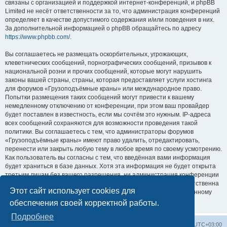
связаны с организацией и поддержкой интернет-конференций, и phpBB
Limited не несёт ответственности за то, что администрация конференций
определяет в качестве допустимого содержания и/или поведения в них.
За дополнительной информацией о phpBB обращайтесь по адресу
https://www.phpbb.com/
.
Вы соглашаетесь не размещать оскорбительных, угрожающих,
клеветнических сообщений, порнографических сообщений, призывов к
национальной розни и прочих сообщений, которые могут нарушить
законы вашей страны, страны, которая предоставляет услуги хостинга
для форумов «Грузоподъёмные краны» или международное право.
Попытки размещения таких сообщений могут привести к вашему
немедленному отключению от конференции, при этом ваш провайдер
будет поставлен в известность, если мы сочтём это нужным. IP-адреса
всех сообщений сохраняются для возможности проведения такой
политики. Вы соглашаетесь с тем, что администраторы форумов
«Грузоподъёмные краны» имеют право удалить, отредактировать,
перенести или закрыть любую тему в любое время по своему усмотрению.
Как пользователь вы согласны с тем, что введённая вами информация
будет храниться в базе данных. Хотя эта информация не будет открыта
третьим лицам без вашего разрешения, ни администрация конференции
«Грузоподъёмные краны», ни phpBB Limited не может быть ответственна
Этот сайт использует cookies для
за действия хакеров, которые могут привести к несанкционированному
доступу к ней.
обеспечения своей корректной работы.
Подробнее
Центральный сайт
Список форумов
Часовой пояс:
UTC+03:00