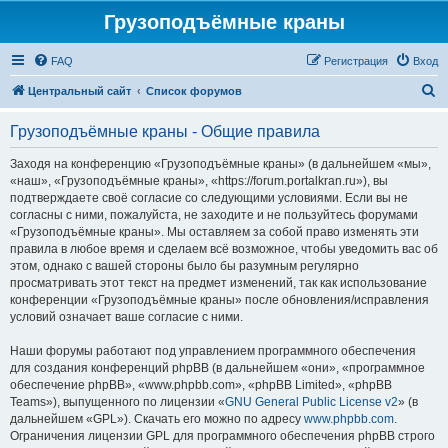
Грузоподъёмные краны
FAQ
Регистрация
Вход
П
Центральный сайт
Список форумов
о
Грузоподъёмные краны - Общие правила
и
с
Заходя на конференцию «Грузоподъёмные краны» (в дальнейшем «мы»,
«наш», «Грузоподъёмные краны», «https://forum.portalkran.ru»), вы
к
подтверждаете своё согласие со следующими условиями. Если вы не
согласны с ними, пожалуйста, не заходите и не пользуйтесь форумами
«Грузоподъёмные краны». Мы оставляем за собой право изменять эти
правила в любое время и сделаем всё возможное, чтобы уведомить вас об
этом, однако с вашей стороны было бы разумным регулярно
просматривать этот текст на предмет изменений, так как использование
конференции «Грузоподъёмные краны» после обновления/исправления
условий означает ваше согласие с ними.
Наши форумы работают под управлением программного обеспечения
для создания конференций phpBB (в дальнейшем «они», «программное
обеспечение phpBB», «www.phpbb.com», «phpBB Limited», «phpBB
Teams»), выпущенного по лицензии «
GNU General Public License v2
» (в
дальнейшем «GPL»). Скачать его можно по адресу
www.phpbb.com
.
Ограничения лицензии GPL для программного обеспечения phpBB строго