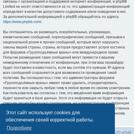
связаны с организацией и поддержкой интернет-конференций, и phpBB
Limited не несёт ответственности за то, что администрация конференций
определяет в качестве допустимого содержания и/или поведения в них.
За дополнительной информацией о phpBB обращайтесь по адресу
https://www.phpbb.com/
.
Вы соглашаетесь не размещать оскорбительных, угрожающих,
клеветнических сообщений, порнографических сообщений, призывов к
национальной розни и прочих сообщений, которые могут нарушить
законы вашей страны, страны, которая предоставляет услуги хостинга
для форумов «Грузоподъёмные краны» или международное право.
Попытки размещения таких сообщений могут привести к вашему
немедленному отключению от конференции, при этом ваш провайдер
будет поставлен в известность, если мы сочтём это нужным. IP-адреса
всех сообщений сохраняются для возможности проведения такой
политики. Вы соглашаетесь с тем, что администраторы форумов
«Грузоподъёмные краны» имеют право удалить, отредактировать,
перенести или закрыть любую тему в любое время по своему усмотрению.
Как пользователь вы согласны с тем, что введённая вами информация
будет храниться в базе данных. Хотя эта информация не будет открыта
третьим лицам без вашего разрешения, ни администрация конференции
«Грузоподъёмные краны», ни phpBB Limited не может быть ответственна
Этот сайт использует cookies для
за действия хакеров, которые могут привести к несанкционированному
доступу к ней.
обеспечения своей корректной работы.
Подробнее
Центральный сайт
Список форумов
Часовой пояс:
UTC+03:00