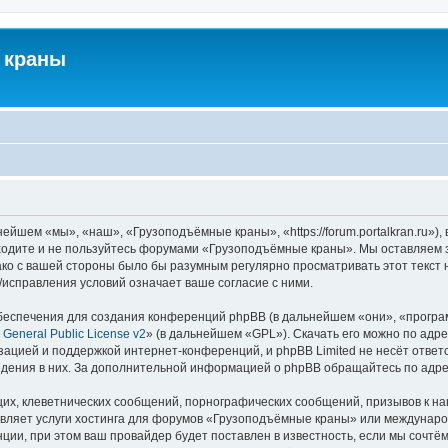
 краны
йшем «мы», «наш», «Грузоподъёмные краны», «https://forum.portalkran.ru»)
заходите и не пользуйтесь форумами «Грузоподъёмные краны». Мы оставляем з
ако с вашей стороны было бы разумным регулярно просматривать этот текст 
справления условий означает ваше согласие с ними.
еспечения для создания конференций phpBB (в дальнейшем «они», «програ
General Public License v2
» (в дальнейшем «GPL»). Скачать его можно по адр
зацией и поддержкой интернет-конференций, и phpBB Limited не несёт ответ
ведения в них. За дополнительной информацией о phpBB обращайтесь по адр
их, клеветнических сообщений, порнографических сообщений, призывов к на
авляет услуги хостинга для форумов «Грузоподъёмные краны» или междунар
ии, при этом ваш провайдер будет поставлен в известность, если мы сочтём