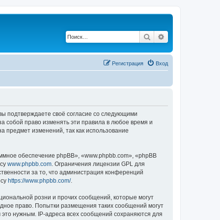
Поиск
Расширенный по
Регистрация
Вход
, вы подтверждаете своё согласие со следующими
а собой право изменять эти правила в любое время и
на предмет изменений, так как использование
ммное обеспечение phpBB», «www.phpbb.com», «phpBB
есу
www.phpbb.com
. Ограничения лицензии GPL для
ственности за то, что администрация конференций
есу
https://www.phpbb.com/
.
циональной розни и прочих сообщений, которые могут
одное право. Попытки размещения таких сообщений могут
 это нужным. IP-адреса всех сообщений сохраняются для