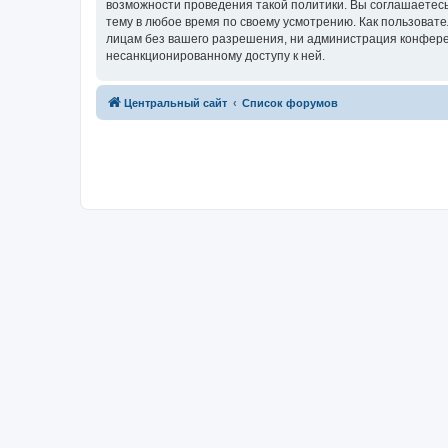
возможности проведения такой политики. Вы соглашаетес
тему в любое время по своему усмотрению. Как пользовате
лицам без вашего разрешения, ни администрация конферен
несанкционированному доступу к ней.
Центральный сайт
Список форумов