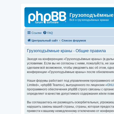
Грузоподъёмные
Всё о грузоподъёмных кранах
Ссылки
FAQ
Центральный сайт
Список форумов
Грузоподъёмные краны - Общие правила
Заходя на конференцию «Грузоподъёмные краны» (в дальне
условиями. Если вы не согласны с ними, пожалуйста, не 
сделаем всё возможное, чтобы уведомить вас об этом, одн
конференции «Грузоподъёмные краны» после обновления/и
Наши форумы работают под управлением программного об
Limited», «phpBB Teams»), выпущенного по лицензии «
GNU 
программного обеспечения phpBB строго связаны с органи
определяет в качестве допустимого содержания и/или по
Вы соглашаетесь не размещать оскорбительных, угрожающ
нарушить законы вашей страны, страны, которая предост
привести к вашему немедленному отключению от конференц